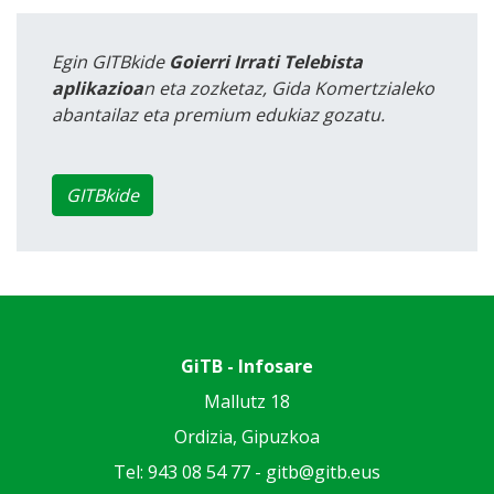
Egin GITBkide
Goierri Irrati Telebista
aplikazioa
n eta zozketaz, Gida Komertzialeko
abantailaz eta premium edukiaz gozatu.
GITBkide
GiTB - Infosare
Mallutz 18
Ordizia, Gipuzkoa
Tel: 943 08 54 77 -
gitb@gitb.eus