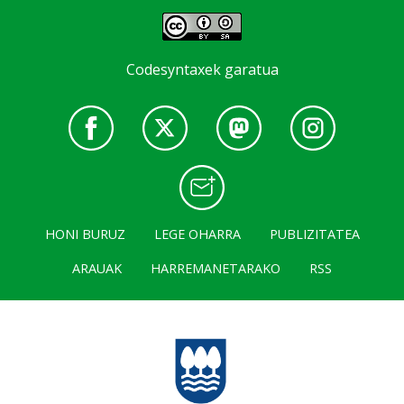
Codesyntaxek garatua
HONI BURUZ
LEGE OHARRA
PUBLIZITATEA
ARAUAK
HARREMANETARAKO
RSS