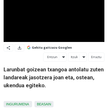
Gehitu gaitzazu Googlen
Entzun
Itzuli
Erraztu
Larunbat goizean txangoa antolatu zuten
landareak jasotzera joan eta, ostean,
ukendua egiteko.
INGURUMENA
BEASAIN