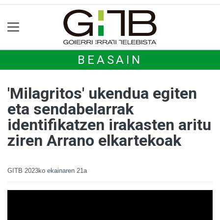
BEASAIN
'Milagritos' ukendua egiten
eta sendabelarrak
identifikatzen irakasten aritu
ziren Arrano elkartekoak
GITB
2023ko ekainaren 21a