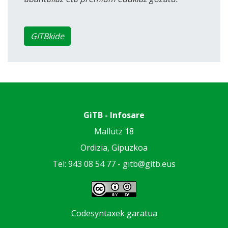
GITBkide
GiTB - Infosare
Mallutz 18
Ordizia, Gipuzkoa
Tel: 943 08 54 77 -
gitb@gitb.eus
Codesyntaxek garatua