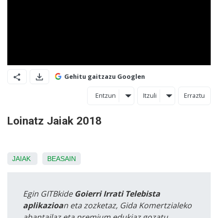
Gehitu gaitzazu Googlen
Entzun
Itzuli
Erraztu
Loinatz Jaiak 2018
JAIAK
BEASAIN
Egin GITBkide
Goierri Irrati Telebista
aplikazioa
n eta zozketaz, Gida Komertzialeko
abantailaz eta premium edukiaz gozatu.