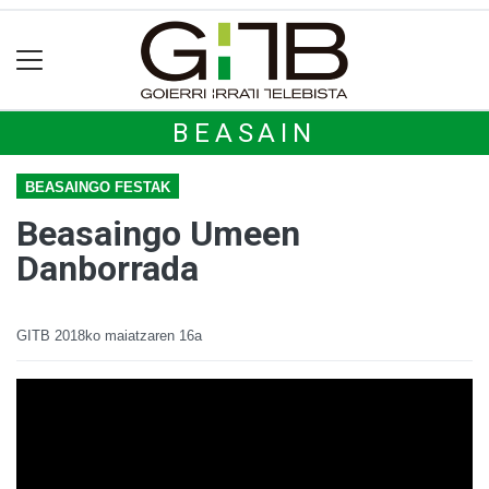
BEASAIN
BEASAINGO FESTAK
Beasaingo Umeen
Danborrada
GITB
2018ko maiatzaren 16a