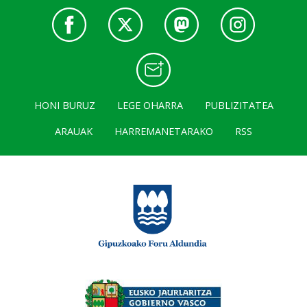
HONI BURUZ
LEGE OHARRA
PUBLIZITATEA
ARAUAK
HARREMANETARAKO
RSS