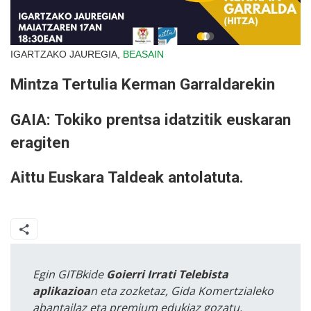
IGARTZAKO JAUREGIA,
BEASAIN
Mintza Tertulia Kerman Garraldarekin
GAIA: Tokiko prentsa idatzitik euskaran
eragiten
Aittu Euskara Taldeak antolatuta.
Egin GITBkide
Goierri Irrati Telebista
aplikazioa
n eta zozketaz, Gida Komertzialeko
abantailaz eta premium edukiaz gozatu.