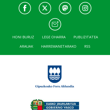
HONI BURUZ
LEGE OHARRA
PUBLIZITATEA
ARAUAK
HARREMANETARAKO
RSS