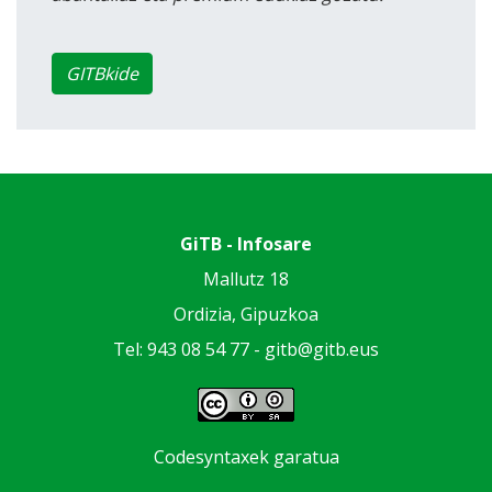
GITBkide
GiTB - Infosare
Mallutz 18
Ordizia, Gipuzkoa
Tel: 943 08 54 77 -
gitb@gitb.eus
Codesyntaxek garatua