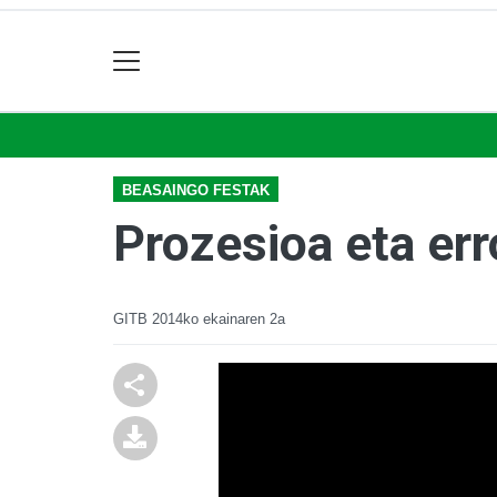
BEASAINGO FESTAK
Prozesioa eta er
GITB
2014ko ekainaren 2a