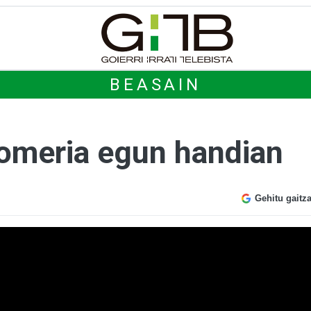
BEASAIN
romeria egun handian
Gehitu gaitz