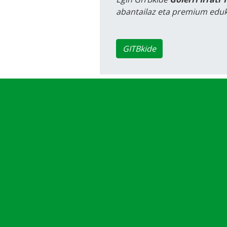
abantailaz eta premium eduk
GITBkide