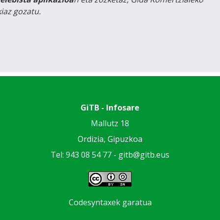
iaz gozatu.
GiTB - Infosare
Mallutz 18
Ordizia, Gipuzkoa
Tel: 943 08 54 77 -
gitb@gitb.eus
Codesyntaxek garatua