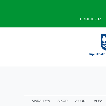
HONI BURUZ
AIARALDEA
AIKOR
AIURRI
ALEA