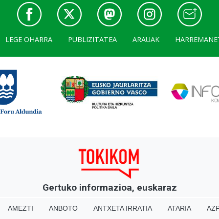
LEGE OHARRA
PUBLIZITATEA
ARAUAK
HARREMANE
Gertuko informazioa, euskaraz
AMEZTI
ANBOTO
ANTXETA IRRATIA
ATARIA
AZP