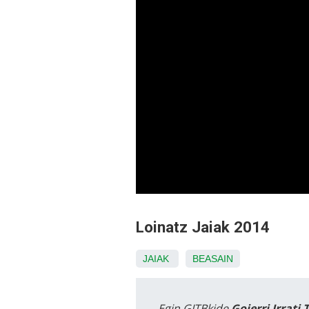
Loinatz Jaiak 2014
JAIAK
BEASAIN
Egin GITBkide
Goierri Irrati 