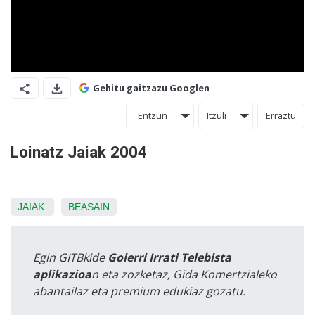
Gehitu gaitzazu Googlen
Entzun
Itzuli
Erraztu
Loinatz Jaiak 2004
JAIAK
BEASAIN
Egin GITBkide
Goierri Irrati Telebista
aplikazioa
n eta zozketaz, Gida Komertzialeko
abantailaz eta premium edukiaz gozatu.