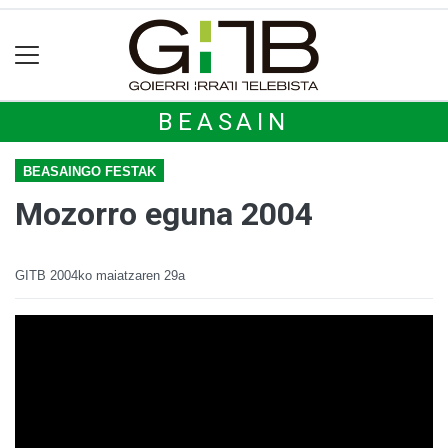
BEASAIN
BEASAINGO FESTAK
Mozorro eguna 2004
GITB
2004ko maiatzaren 29a