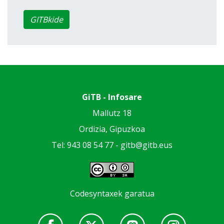
GITBkide
GiTB - Infosare
Mallutz 18
Ordizia, Gipuzkoa
Tel: 943 08 54 77 -
gitb@gitb.eus
Codesyntaxek garatua