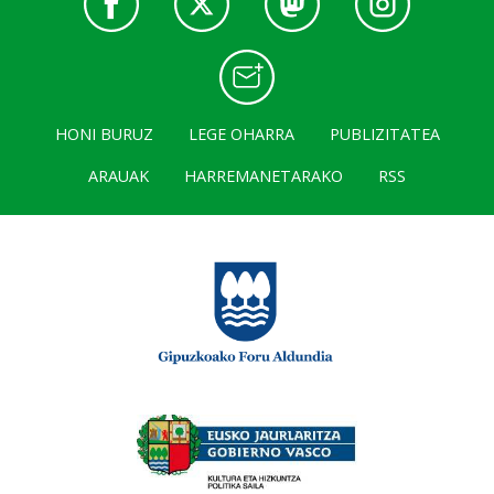
HONI BURUZ
LEGE OHARRA
PUBLIZITATEA
ARAUAK
HARREMANETARAKO
RSS