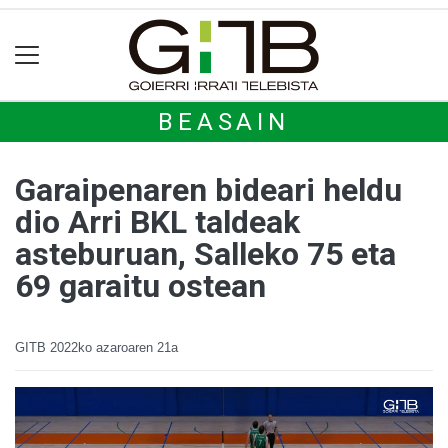
BEASAIN
Garaipenaren bideari heldu
dio Arri BKL taldeak
asteburuan, Salleko 75 eta
69 garaitu ostean
GITB
2022ko azaroaren 21a