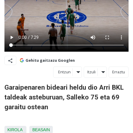
Gehitu gaitzazu Googlen
Entzun
Itzuli
Erraztu
Garaipenaren bideari heldu dio Arri BKL
taldeak asteburuan, Salleko 75 eta 69
garaitu ostean
KIROLA
BEASAIN