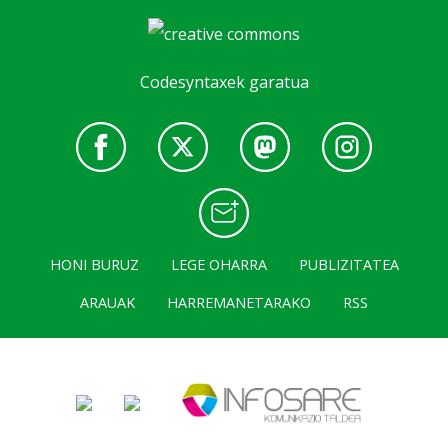
Codesyntaxek garatua
HONI BURUZ
LEGE OHARRA
PUBLIZITATEA
ARAUAK
HARREMANETARAKO
RSS