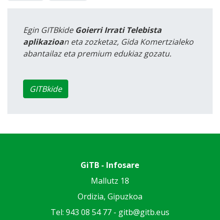
Egin GITBkide
Goierri Irrati Telebista
aplikazioa
n eta zozketaz, Gida Komertzialeko
abantailaz eta premium edukiaz gozatu.
GITBkide
GiTB - Infosare
Mallutz 18
Ordizia, Gipuzkoa
Tel: 943 08 54 77 -
gitb@gitb.eus