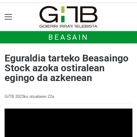
BEASAIN
Eguraldia tarteko Beasaingo
Stock azoka ostiralean
egingo da azkenean
GITB
2023ko otsailaren 22a