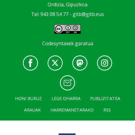
Ordizia, Gipuzkoa
Tel: 943 08 54 77 -
gitb@gitb.eus
Codesyntaxek garatua
HONI BURUZ
LEGE OHARRA
PUBLIZITATEA
ARAUAK
HARREMANETARAKO
RSS