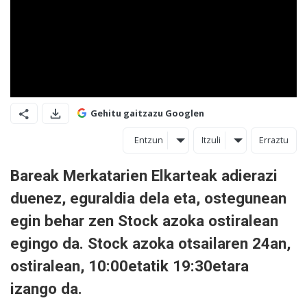
Gehitu gaitzazu Googlen
Entzun
Itzuli
Erraztu
Bareak Merkatarien Elkarteak adierazi
duenez, eguraldia dela eta, ostegunean
egin behar zen Stock azoka ostiralean
egingo da. Stock azoka otsailaren 24an,
ostiralean, 10:00etatik 19:30etara
izango da.