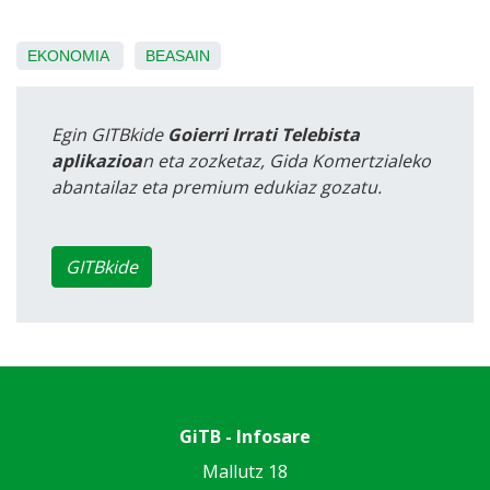
EKONOMIA
BEASAIN
Egin GITBkide
Goierri Irrati Telebista
aplikazioa
n eta zozketaz, Gida Komertzialeko
abantailaz eta premium edukiaz gozatu.
GITBkide
GiTB - Infosare
Mallutz 18