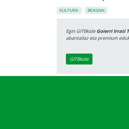
KULTURA
BEASAIN
Egin GITBkide
Goierri Irrati 
abantailaz eta premium eduk
GITBkide