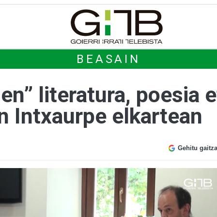
BEASAIN
en” literatura, poesia e
en Intxaurpe elkartean
Gehitu gaitz