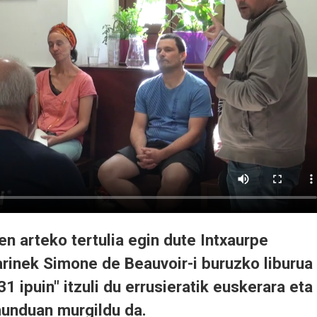
en arteko tertulia egin dute Intxaurpe
arinek Simone de Beauvoir-i buruzko liburua
31 ipuin" itzuli du errusieratik euskerara eta
unduan murgildu da.