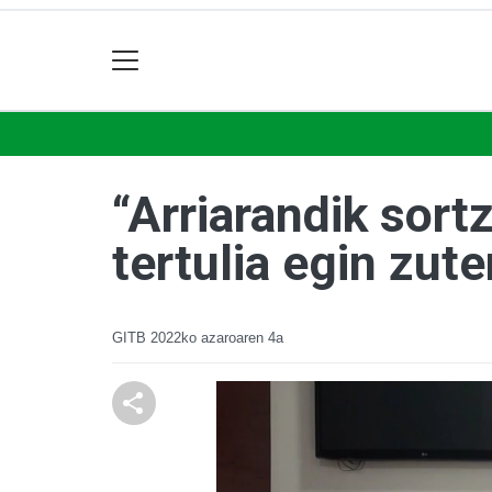
“Arriarandik sortz
tertulia egin zut
GITB
2022ko azaroaren 4a