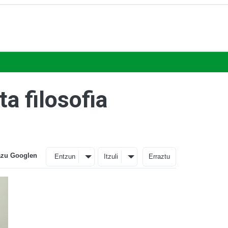
ta filosofia
azu Googlen
Entzun
Itzuli
Erraztu