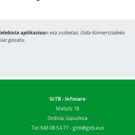
Telebista aplikazioa
n eta zozketaz, Gida Komertzialeko
iaz gozatu.
GiTB - Infosare
Mallutz 18
Ordizia, Gipuzkoa
Tel: 943 08 54 77 -
gitb@gitb.eus