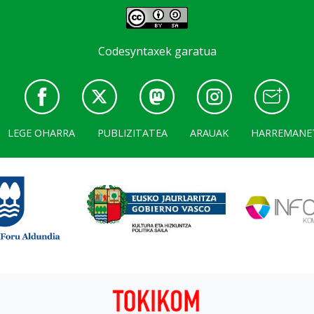
Codesyntaxek garatua
LEGE OHARRA
PUBLIZITATEA
ARAUAK
HARREMANE