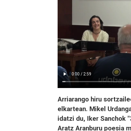
Arriarango hiru sortzaile
elkartean. Mikel Urdang
idatzi du, Iker Sanchok "
Aratz Aranburu poesia m