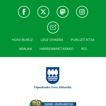
HONI BURUZ
LEGE OHARRA
PUBLIZITATEA
ARAUAK
HARREMANETARAKO
RSS