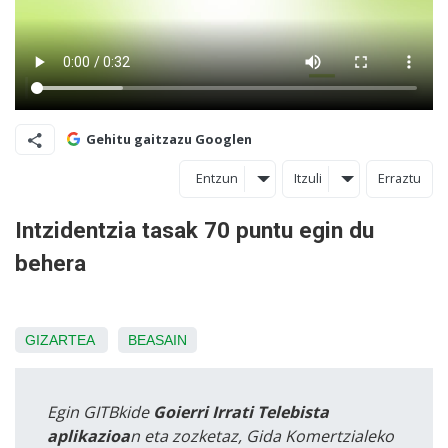
Gehitu gaitzazu Googlen
Entzun
Itzuli
Erraztu
Intzidentzia tasak 70 puntu egin du
behera
GIZARTEA
BEASAIN
Egin GITBkide
Goierri Irrati Telebista
aplikazioa
n eta zozketaz, Gida Komertzialeko