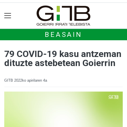
BEASAIN
79 COVID-19 kasu antzeman
dituzte astebetean Goierrin
GITB
2022ko apirilaren 4a