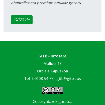
abantailaz eta premium edukiaz gozatu.
GITBkide
GiTB - Infosare
Mallutz 18
Ordizia, Gipuzkoa
Tel: 943 08 54 77 -
gitb@gitb.eus
Codesyntaxek garatua