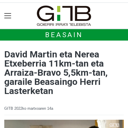
BEASAIN
David Martin eta Nerea
Etxeberria 11km-tan eta
Arraiza-Bravo 5,5km-tan,
garaile Beasaingo Herri
Lasterketan
GITB
2022ko martxoaren 14a