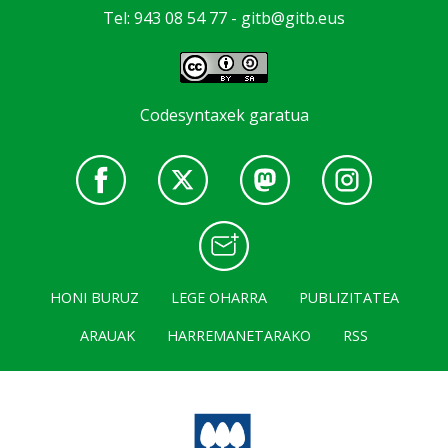
Tel: 943 08 54 77 -
gitb@gitb.eus
Codesyntaxek garatua
HONI BURUZ
LEGE OHARRA
PUBLIZITATEA
ARAUAK
HARREMANETARAKO
RSS