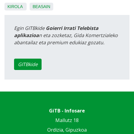
KIROLA
BEASAIN
Egin GITBkide
Goierri Irrati Telebista
aplikazioa
n eta zozketaz, Gida Komertzialeko
abantailaz eta premium edukiaz gozatu.
GITBkide
GiTB - Infosare
Mallutz 18
Ordizia, Gipuzkoa