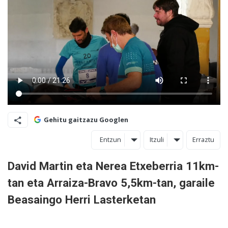
Gehitu gaitzazu Googlen
Entzun
Itzuli
Erraztu
David Martin eta Nerea Etxeberria 11km-
tan eta Arraiza-Bravo 5,5km-tan, garaile
Beasaingo Herri Lasterketan