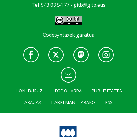
Tel: 943 08 54 77 -
gitb@gitb.eus
Codesyntaxek garatua
HONI BURUZ
LEGE OHARRA
PUBLIZITATEA
ARAUAK
HARREMANETARAKO
RSS