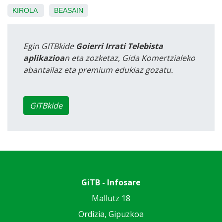
KIROLA
BEASAIN
Egin GITBkide
Goierri Irrati Telebista
aplikazioa
n eta zozketaz, Gida Komertzialeko
abantailaz eta premium edukiaz gozatu.
GITBkide
GiTB - Infosare
Mallutz 18
Ordizia, Gipuzkoa