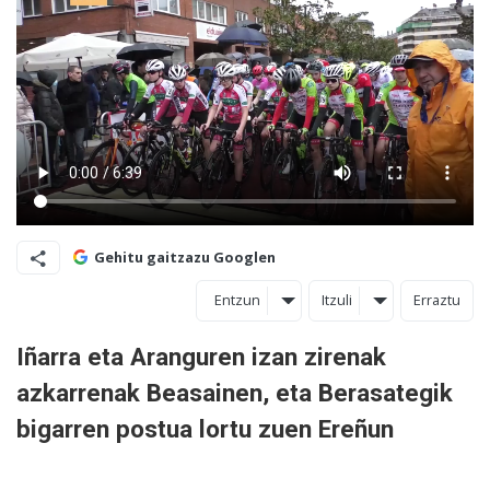
Gehitu gaitzazu Googlen
Entzun
Itzuli
Erraztu
Iñarra eta Aranguren izan zirenak
azkarrenak Beasainen, eta Berasategik
bigarren postua lortu zuen Ereñun