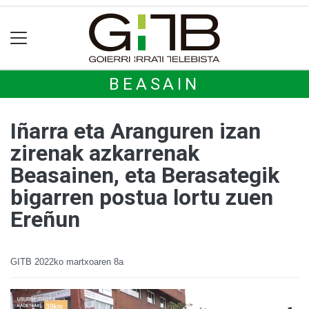
BEASAIN
Iñarra eta Aranguren izan
zirenak azkarrenak
Beasainen, eta Berasategik
bigarren postua lortu zuen
Ereñun
GITB
2022ko martxoaren 8a