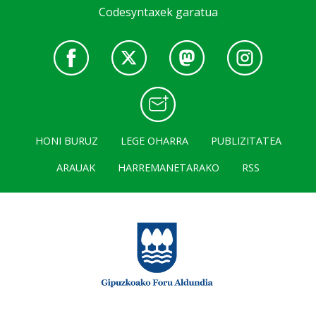
Codesyntaxek garatua
HONI BURUZ
LEGE OHARRA
PUBLIZITATEA
ARAUAK
HARREMANETARAKO
RSS