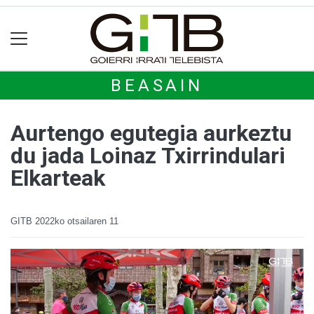
BEASAIN
Aurtengo egutegia aurkeztu
du jada Loinaz Txirrindulari
Elkarteak
GITB
2022ko otsailaren 11