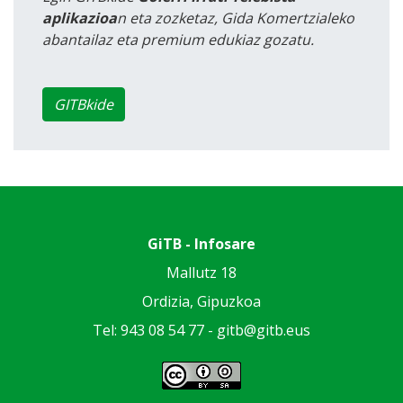
aplikazioa
n eta zozketaz, Gida Komertzialeko
abantailaz eta premium edukiaz gozatu.
GITBkide
GiTB - Infosare
Mallutz 18
Ordizia, Gipuzkoa
Tel: 943 08 54 77 -
gitb@gitb.eus