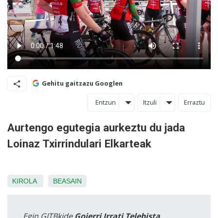
Gehitu gaitzazu Googlen
Entzun
Itzuli
Erraztu
Aurtengo egutegia aurkeztu du jada
Loinaz Txirrindulari Elkarteak
KIROLA
BEASAIN
Egin GITBkide
Goierri Irrati Telebista