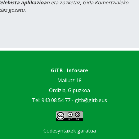
Telebista aplikazioa
n eta zozketaz, Gida Komertzialeko
iaz gozatu.
GiTB - Infosare
Mallutz 18
Ordizia, Gipuzkoa
Tel: 943 08 54 77 -
gitb@gitb.eus
Codesyntaxek garatua