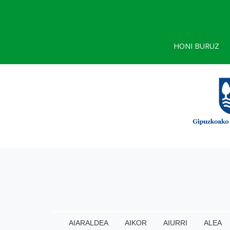
HONI BURUZ
AIARALDEA
AIKOR
AIURRI
ALEA