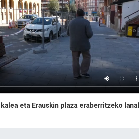
 kalea eta Erauskin plaza eraberritzeko lana