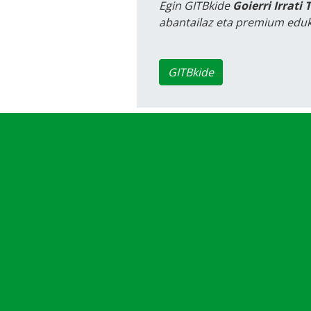
Egin GITBkide
Goierri Irrati 
abantailaz eta premium eduk
GITBkide