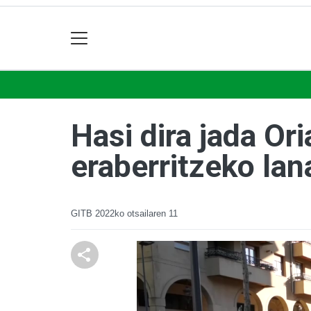
Hasi dira jada Or
eraberritzeko lan
GITB
2022ko otsailaren 11