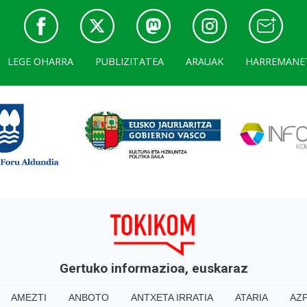
LEGE OHARRA
PUBLIZITATEA
ARAUAK
HARREMANE
Gertuko informazioa, euskaraz
AMEZTI
ANBOTO
ANTXETA IRRATIA
ATARIA
AZP