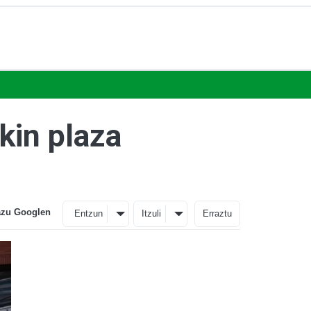
kin plaza
azu Googlen
Entzun
Itzuli
Erraztu