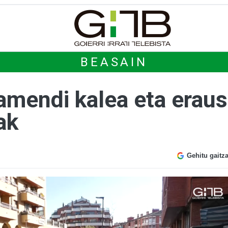
BEASAIN
iamendi kalea eta eraus
ak
Gehitu gaitz