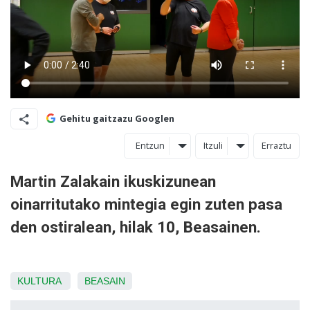
Gehitu gaitzazu Googlen
Entzun
Itzuli
Erraztu
Martin Zalakain ikuskizunean
oinarritutako mintegia egin zuten pasa
den ostiralean, hilak 10, Beasainen.
KULTURA
BEASAIN