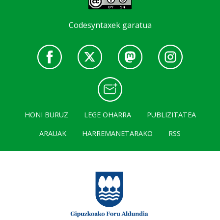
Codesyntaxek garatua
HONI BURUZ
LEGE OHARRA
PUBLIZITATEA
ARAUAK
HARREMANETARAKO
RSS