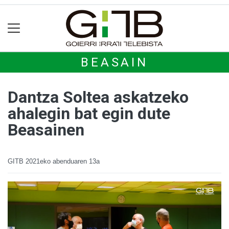
BEASAIN
Dantza Soltea askatzeko
ahalegin bat egin dute
Beasainen
GITB
2021eko abenduaren 13a