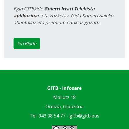
Egin GITBkide
Goierri Irrati Telebista
aplikazioa
n eta zozketaz, Gida Komertzialeko
abantailaz eta premium edukiaz gozatu.
GITBkide
GiTB - Infosare
Mallutz 18
Ordizia, Gipuzkoa
Tel: 943 08 54 77 -
gitb@gitb.eus