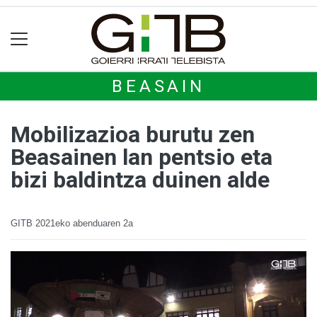
BEASAIN
Mobilizazioa burutu zen
Beasainen lan pentsio eta
bizi baldintza duinen alde
GITB
2021eko abenduaren 2a