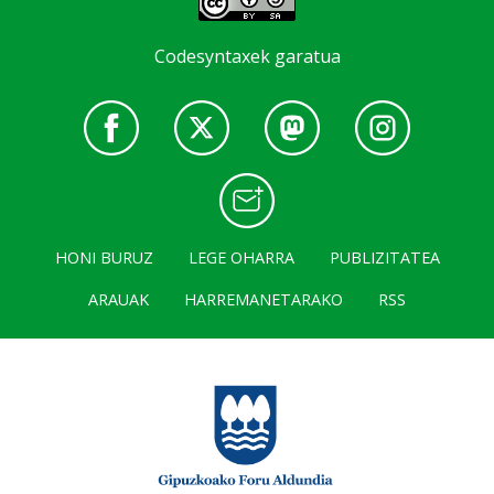
Codesyntaxek garatua
HONI BURUZ
LEGE OHARRA
PUBLIZITATEA
ARAUAK
HARREMANETARAKO
RSS