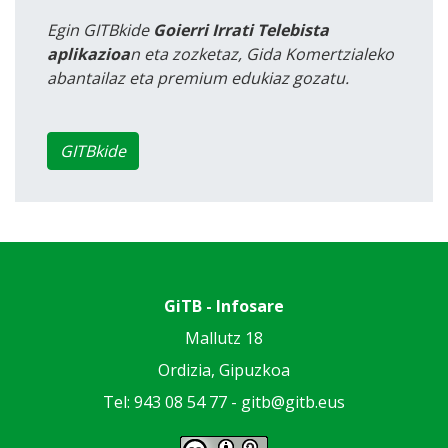
Egin GITBkide
Goierri Irrati Telebista
aplikazioa
n eta zozketaz, Gida Komertzialeko
abantailaz eta premium edukiaz gozatu.
GITBkide
GiTB - Infosare
Mallutz 18
Ordizia, Gipuzkoa
Tel: 943 08 54 77 -
gitb@gitb.eus