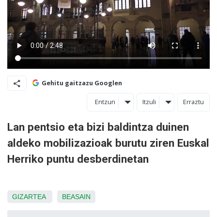
Gehitu gaitzazu Googlen
Entzun
Itzuli
Erraztu
Lan pentsio eta bizi baldintza duinen
aldeko mobilizazioak burutu ziren Euskal
Herriko puntu desberdinetan
GIZARTEA
BEASAIN