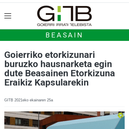
BEASAIN
Goierriko etorkizunari
buruzko hausnarketa egin
dute Beasainen Etorkizuna
Eraikiz Kapsularekin
GITB
2021eko ekainaren 25a