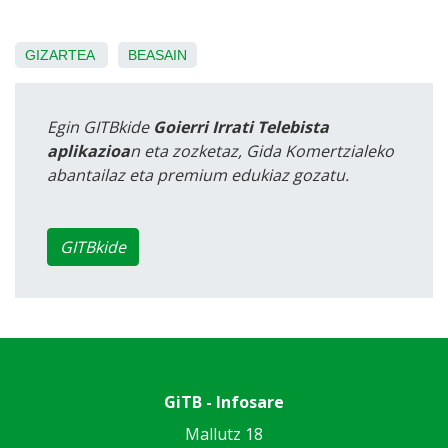
GIZARTEA
BEASAIN
Egin GITBkide
Goierri Irrati Telebista
aplikazioa
n eta zozketaz, Gida Komertzialeko
abantailaz eta premium edukiaz gozatu.
GITBkide
GiTB - Infosare
Mallutz 18