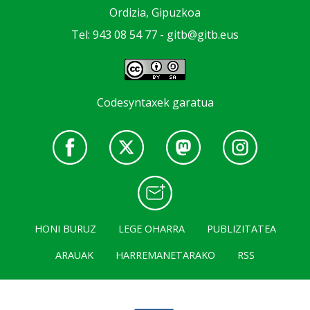
Ordizia, Gipuzkoa
Tel: 943 08 54 77 -
gitb@gitb.eus
Codesyntaxek garatua
HONI BURUZ
LEGE OHARRA
PUBLIZITATEA
ARAUAK
HARREMANETARAKO
RSS