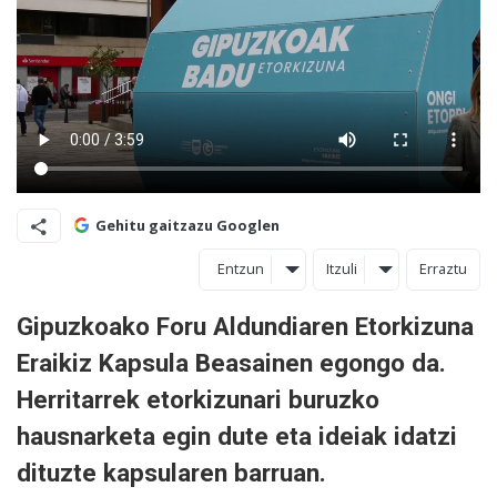
Gehitu gaitzazu Googlen
Entzun
Itzuli
Erraztu
Gipuzkoako Foru Aldundiaren Etorkizuna
Eraikiz Kapsula Beasainen egongo da.
Herritarrek etorkizunari buruzko
hausnarketa egin dute eta ideiak idatzi
dituzte kapsularen barruan.