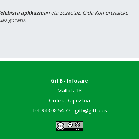
Telebista aplikazioa
n eta zozketaz, Gida Komertzialeko
iaz gozatu.
GiTB - Infosare
Mallutz 18
Ordizia, Gipuzkoa
Tel: 943 08 54 77 -
gitb@gitb.eus