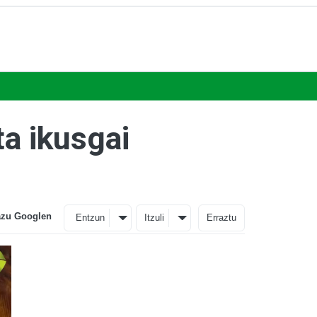
a ikusgai
azu Googlen
Entzun
Itzuli
Erraztu