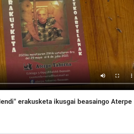
endi" erakusketa ikusgai beasaingo Aterpe