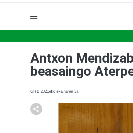
Antxon Mendizaba
beasaingo Aterpe
GITB
2021eko ekainaren 3a