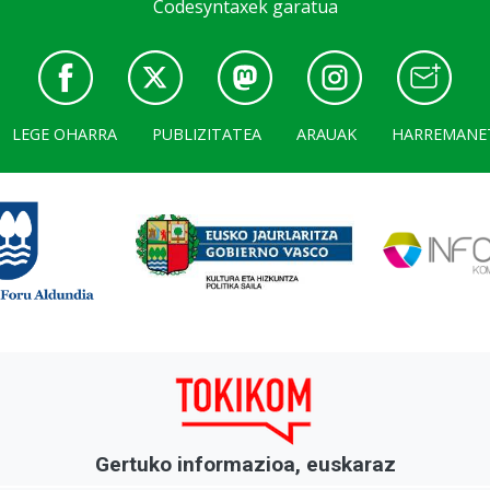
Codesyntaxek garatua
LEGE OHARRA
PUBLIZITATEA
ARAUAK
HARREMANE
Gertuko informazioa, euskaraz