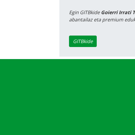
Egin GITBkide
Goierri Irrati 
abantailaz eta premium eduk
GITBkide