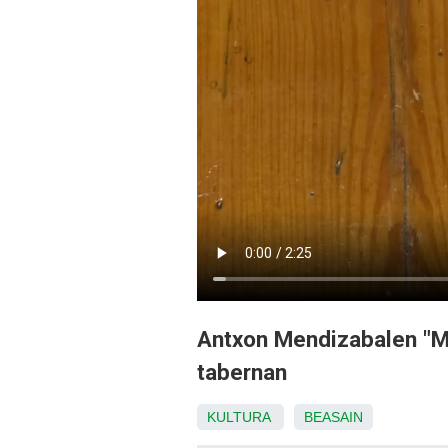
Antxon Mendizabalen "M
tabernan
KULTURA
BEASAIN