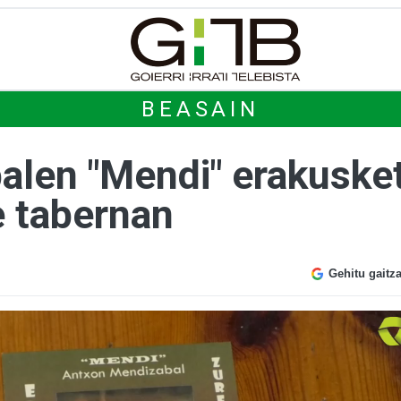
BEASAIN
len "Mendi" erakusket
 tabernan
Gehitu gaitz