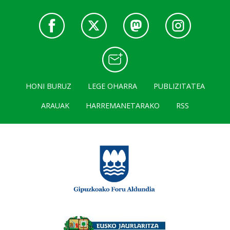
HONI BURUZ
LEGE OHARRA
PUBLIZITATEA
ARAUAK
HARREMANETARAKO
RSS