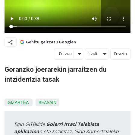
Gehitu gaitzazu Googlen
Entzun
Itzuli
Erraztu
Goranzko joerarekin jarraitzen du
intzidentzia tasak
GIZARTEA
BEASAIN
Egin GITBkide
Goierri Irrati Telebista
aplikazioa
n eta zozketaz, Gida Komertzialeko