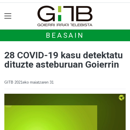
BEASAIN
28 COVID-19 kasu detektatu
dituzte asteburuan Goierrin
GITB
2021eko maiatzaren 31