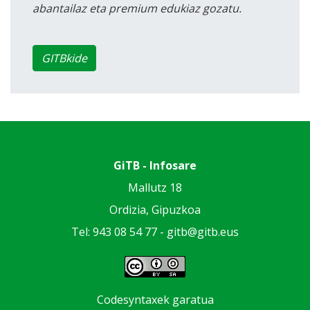
abantailaz eta premium edukiaz gozatu.
GITBkide
GiTB - Infosare
Mallutz 18
Ordizia, Gipuzkoa
Tel: 943 08 54 77 -
gitb@gitb.eus
Codesyntaxek garatua