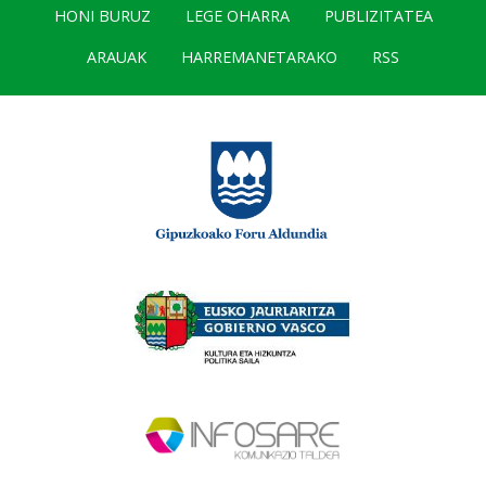
HONI BURUZ
LEGE OHARRA
PUBLIZITATEA
ARAUAK
HARREMANETARAKO
RSS