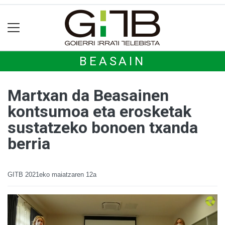
BEASAIN
Martxan da Beasainen
kontsumoa eta erosketak
sustatzeko bonoen txanda
berria
GITB
2021eko maiatzaren 12a