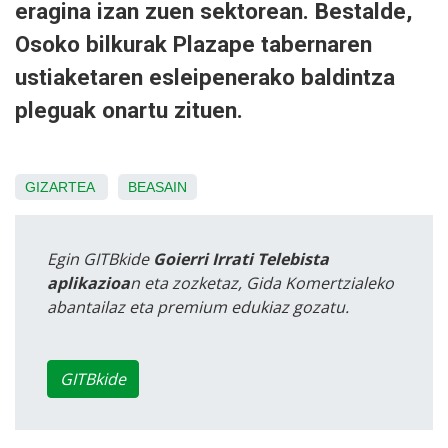
eragina izan zuen sektorean. Bestalde,
Osoko bilkurak Plazape tabernaren
ustiaketaren esleipenerako baldintza
pleguak onartu zituen.
GIZARTEA
BEASAIN
Egin GITBkide
Goierri Irrati Telebista
aplikazioa
n eta zozketaz, Gida Komertzialeko
abantailaz eta premium edukiaz gozatu.
GITBkide