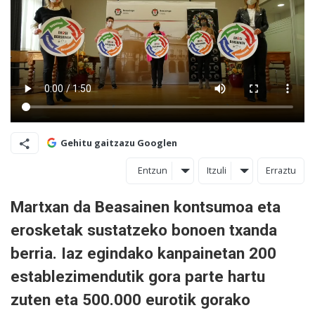
Gehitu gaitzazu Googlen
Entzun
Itzuli
Erraztu
Martxan da Beasainen kontsumoa eta
erosketak sustatzeko bonoen txanda
berria. Iaz egindako kanpainetan 200
establezimendutik gora parte hartu
zuten eta 500.000 eurotik gorako