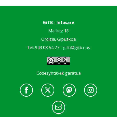
GiTB - Infosare
Mallutz 18
Ordizia, Gipuzkoa
Tel: 943 08 54 77 -
gitb@gitb.eus
Codesyntaxek garatua