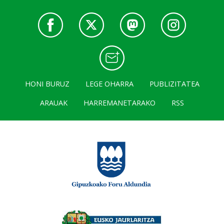
HONI BURUZ
LEGE OHARRA
PUBLIZITATEA
ARAUAK
HARREMANETARAKO
RSS