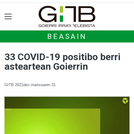
BEASAIN
33 COVID-19 positibo berri
asteartean Goierrin
GITB
2021eko martxoaren 31