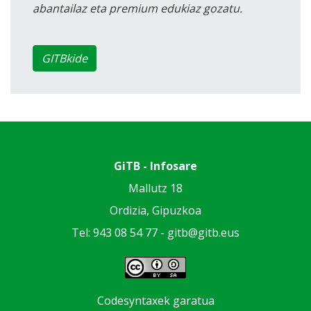
abantailaz eta premium edukiaz gozatu.
GITBkide
GiTB - Infosare
Mallutz 18
Ordizia, Gipuzkoa
Tel: 943 08 54 77 -
gitb@gitb.eus
Codesyntaxek garatua