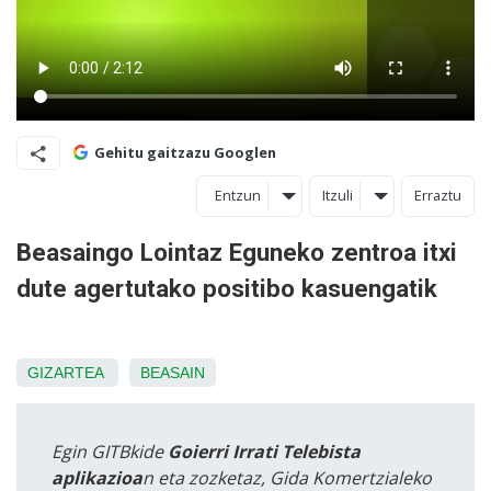
Gehitu gaitzazu Googlen
Entzun
Itzuli
Erraztu
Beasaingo Lointaz Eguneko zentroa itxi
dute agertutako positibo kasuengatik
GIZARTEA
BEASAIN
Egin GITBkide
Goierri Irrati Telebista
aplikazioa
n eta zozketaz, Gida Komertzialeko