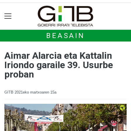
BEASAIN
Aimar Alarcia eta Kattalin
Iriondo garaile 39. Usurbe
proban
GITB
2021eko martxoaren 15a