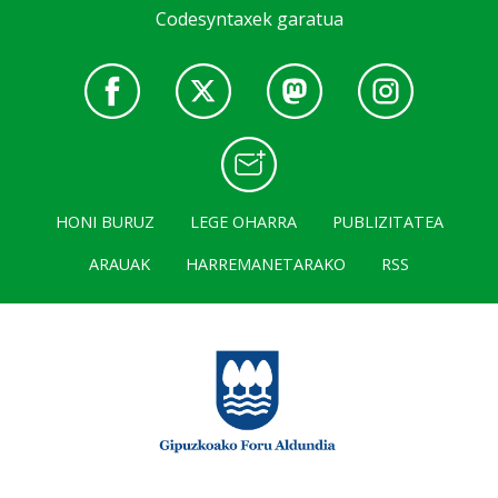
Codesyntaxek garatua
HONI BURUZ
LEGE OHARRA
PUBLIZITATEA
ARAUAK
HARREMANETARAKO
RSS