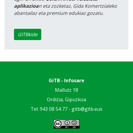
aplikazioa
n eta zozketaz, Gida Komertzialeko
abantailaz eta premium edukiaz gozatu.
GITBkide
GiTB - Infosare
Mallutz 18
Ordizia, Gipuzkoa
Tel: 943 08 54 77 -
gitb@gitb.eus