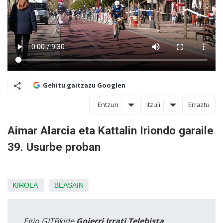
Gehitu gaitzazu Googlen
Entzun
Itzuli
Erraztu
Aimar Alarcia eta Kattalin Iriondo garaile
39. Usurbe proban
KIROLA
BEASAIN
Egin GITBkide
Goierri Irrati Telebista