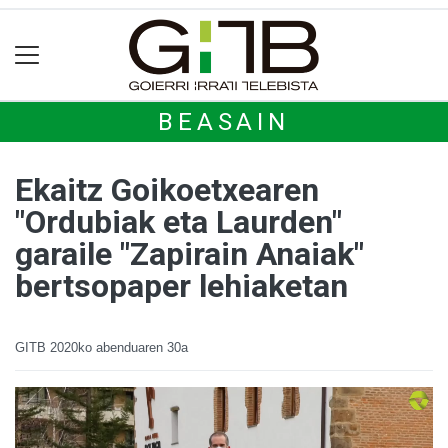
BEASAIN
Ekaitz Goikoetxearen
"Ordubiak eta Laurden"
garaile "Zapirain Anaiak"
bertsopaper lehiaketan
GITB
2020ko abenduaren 30a