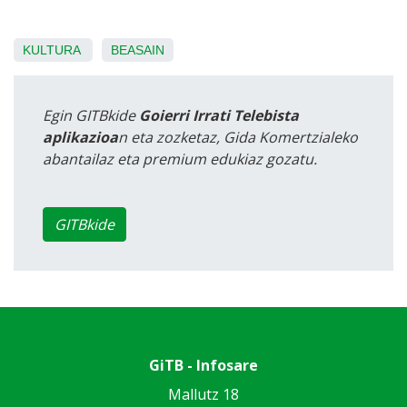
KULTURA
BEASAIN
Egin GITBkide
Goierri Irrati Telebista
aplikazioa
n eta zozketaz, Gida Komertzialeko
abantailaz eta premium edukiaz gozatu.
GITBkide
GiTB - Infosare
Mallutz 18