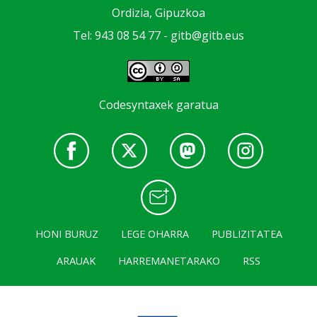
Ordizia, Gipuzkoa
Tel: 943 08 54 77 -
gitb@gitb.eus
Codesyntaxek garatua
HONI BURUZ
LEGE OHARRA
PUBLIZITATEA
ARAUAK
HARREMANETARAKO
RSS