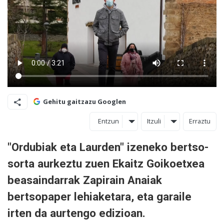
Gehitu gaitzazu Googlen
Entzun
Itzuli
Erraztu
"Ordubiak eta Laurden" izeneko bertso-
sorta aurkeztu zuen Ekaitz Goikoetxea
beasaindarrak Zapirain Anaiak
bertsopaper lehiaketara, eta garaile
irten da aurtengo edizioan.