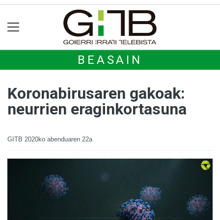
BEASAIN
Koronabirusaren gakoak:
neurrien eraginkortasuna
GITB
2020ko abenduaren 22a