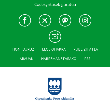
Codesyntaxek garatua
HONI BURUZ
LEGE OHARRA
PUBLIZITATEA
ARAUAK
HARREMANETARAKO
RSS