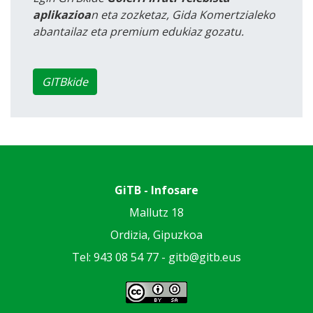
aplikazioa
n eta zozketaz, Gida Komertzialeko
abantailaz eta premium edukiaz gozatu.
GITBkide
GiTB - Infosare
Mallutz 18
Ordizia, Gipuzkoa
Tel: 943 08 54 77 -
gitb@gitb.eus