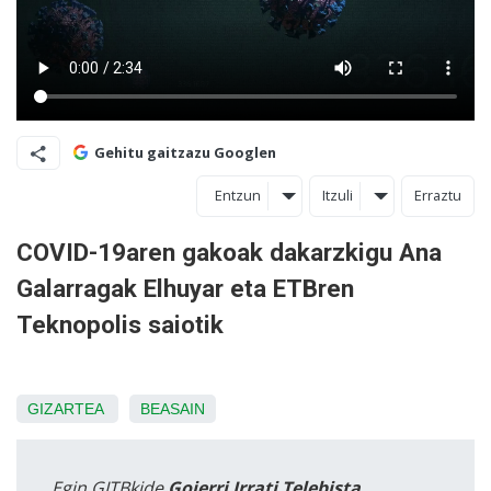
Gehitu gaitzazu Googlen
Entzun
Itzuli
Erraztu
COVID-19aren gakoak dakarzkigu Ana
Galarragak Elhuyar eta ETBren
Teknopolis saiotik
GIZARTEA
BEASAIN
Egin GITBkide
Goierri Irrati Telebista