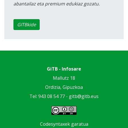
abantailaz eta premium edukiaz gozatu.
GITBkide
GiTB - Infosare
Mallutz 18
Ordizia, Gipuzkoa
Tel: 943 08 54 77 -
gitb@gitb.eus
Codesyntaxek garatua