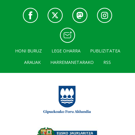
HONI BURUZ
LEGE OHARRA
PUBLIZITATEA
ARAUAK
HARREMANETARAKO
RSS