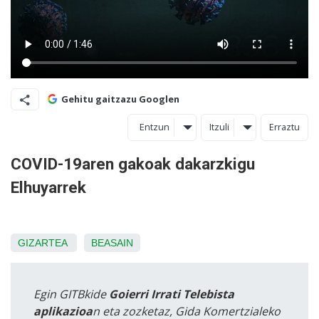
Gehitu gaitzazu Googlen
Entzun
Itzuli
Erraztu
COVID-19aren gakoak dakarzkigu
Elhuyarrek
GIZARTEA
BEASAIN
Egin GITBkide
Goierri Irrati Telebista
aplikazioa
n eta zozketaz, Gida Komertzialeko