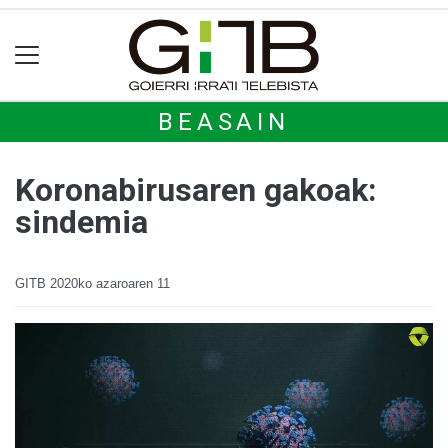
BEASAIN
Koronabirusaren gakoak:
sindemia
GITB
2020ko azaroaren 11