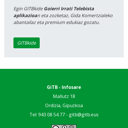
Egin GITBkide
Goierri Irrati Telebista
aplikazioa
n eta zozketaz, Gida Komertzialeko
abantailaz eta premium edukiaz gozatu.
GITBkide
GiTB - Infosare
Mallutz 18
Ordizia, Gipuzkoa
Tel: 943 08 54 77 -
gitb@gitb.eus