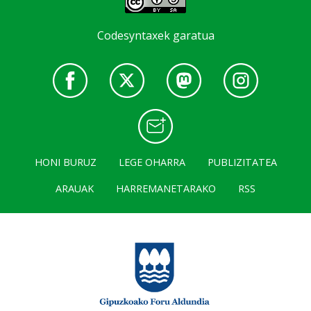
Codesyntaxek garatua
HONI BURUZ
LEGE OHARRA
PUBLIZITATEA
ARAUAK
HARREMANETARAKO
RSS