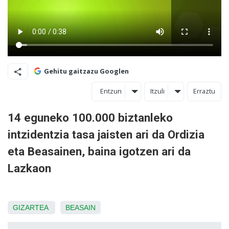
Gehitu gaitzazu Googlen
Entzun
Itzuli
Erraztu
14 eguneko 100.000 biztanleko
intzidentzia tasa jaisten ari da Ordizia
eta Beasainen, baina igotzen ari da
Lazkaon
GIZARTEA
BEASAIN