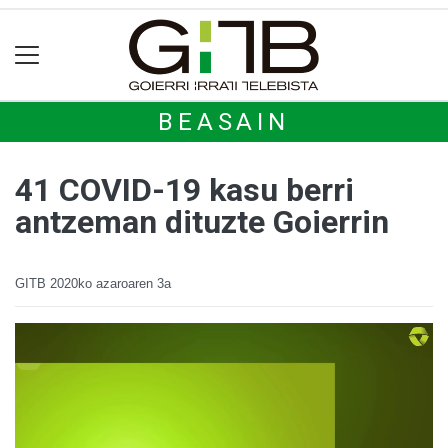
BEASAIN
41 COVID-19 kasu berri
antzeman dituzte Goierrin
GITB
2020ko azaroaren 3a