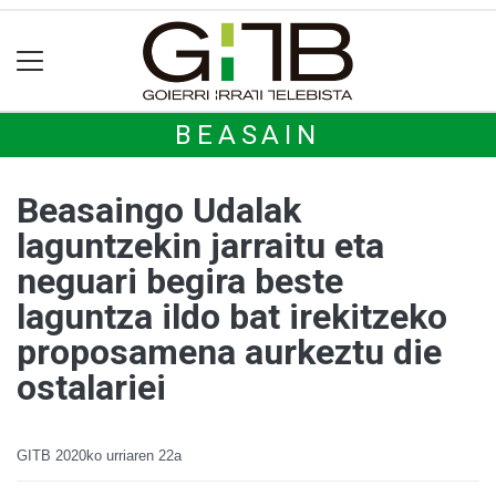
BEASAIN
Beasaingo Udalak
laguntzekin jarraitu eta
neguari begira beste
laguntza ildo bat irekitzeko
proposamena aurkeztu die
ostalariei
GITB
2020ko urriaren 22a