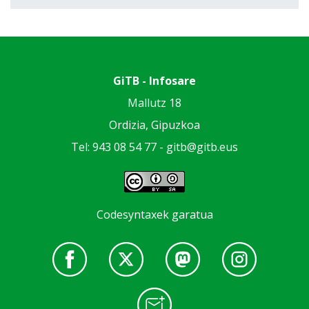
GiTB - Infosare
Mallutz 18
Ordizia, Gipuzkoa
Tel: 943 08 54 77 -
gitb@gitb.eus
Codesyntaxek garatua