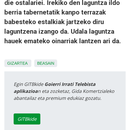
die ostalariei. Irekiko den laguntza ildo
berria tabernetatik kanpo terrazak
babesteko estalkiak jartzeko diru
laguntzena izango da. Udala laguntza
hauek emateko oinarriak lantzen ari da.
GIZARTEA
BEASAIN
Egin GITBkide
Goierri Irrati Telebista
aplikazioa
n eta zozketaz, Gida Komertzialeko
abantailaz eta premium edukiaz gozatu.
GITBkide