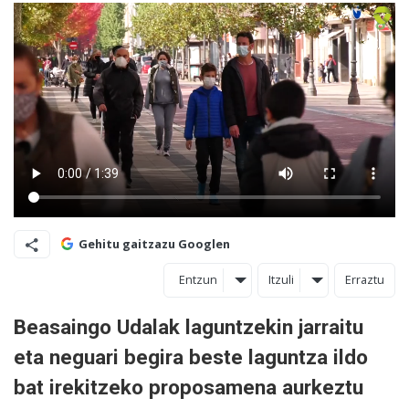
Gehitu gaitzazu Googlen
Entzun
Itzuli
Erraztu
Beasaingo Udalak laguntzekin jarraitu
eta neguari begira beste laguntza ildo
bat irekitzeko proposamena aurkeztu