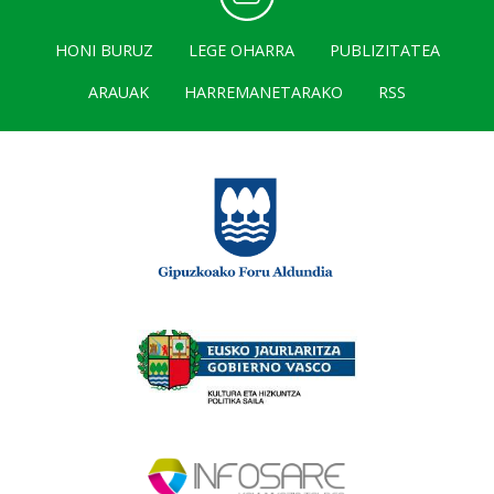
HONI BURUZ
LEGE OHARRA
PUBLIZITATEA
ARAUAK
HARREMANETARAKO
RSS