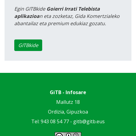
Egin GITBkide
Goierri Irrati Telebista
aplikazioa
n eta zozketaz, Gida Komertzialeko
abantailaz eta premium edukiaz gozatu.
GITBkide
GiTB - Infosare
Mallutz 18
Ordizia, Gipuzkoa
Tel: 943 08 54 77 -
gitb@gitb.eus