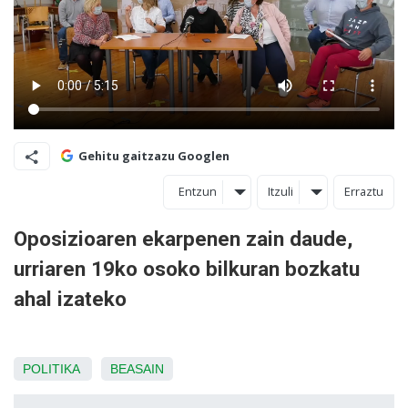
Gehitu gaitzazu Googlen
Entzun
Itzuli
Erraztu
Oposizioaren ekarpenen zain daude,
urriaren 19ko osoko bilkuran bozkatu
ahal izateko
POLITIKA
BEASAIN