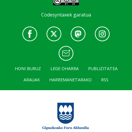
Codesyntaxek garatua
HONI BURUZ
LEGE OHARRA
PUBLIZITATEA
ARAUAK
HARREMANETARAKO
RSS