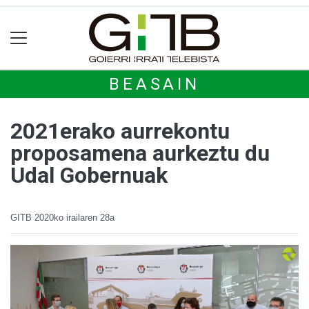
BEASAIN
2021erako aurrekontu
proposamena aurkeztu du
Udal Gobernuak
GITB
2020ko irailaren 28a