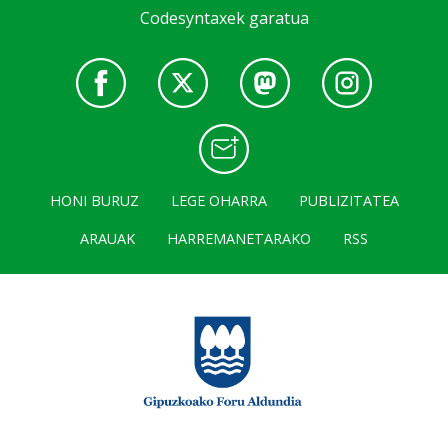
Codesyntaxek garatua
HONI BURUZ
LEGE OHARRA
PUBLIZITATEA
ARAUAK
HARREMANETARAKO
RSS