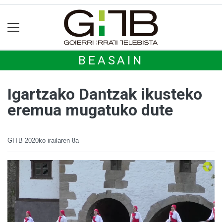
BEASAIN
Igartzako Dantzak ikusteko
eremua mugatuko dute
GITB
2020ko irailaren 8a