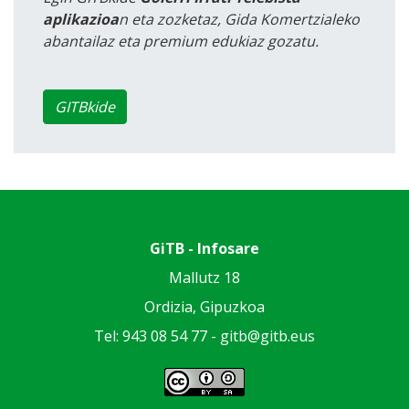
aplikazioa
n eta zozketaz, Gida Komertzialeko
abantailaz eta premium edukiaz gozatu.
GITBkide
GiTB - Infosare
Mallutz 18
Ordizia, Gipuzkoa
Tel: 943 08 54 77 -
gitb@gitb.eus