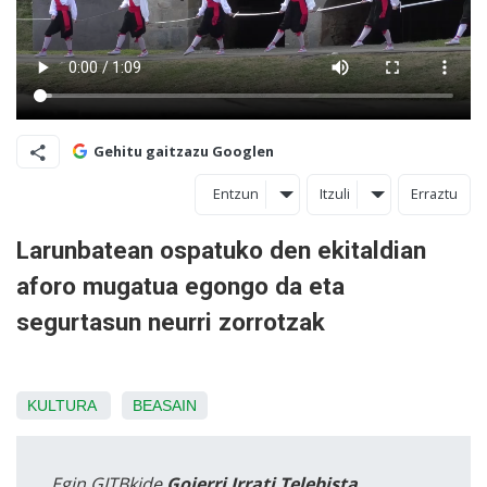
Gehitu gaitzazu Googlen
Entzun
Itzuli
Erraztu
Larunbatean ospatuko den ekitaldian
aforo mugatua egongo da eta
segurtasun neurri zorrotzak
KULTURA
BEASAIN
Egin GITBkide
Goierri Irrati Telebista