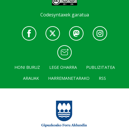
Codesyntaxek garatua
HONI BURUZ
LEGE OHARRA
PUBLIZITATEA
ARAUAK
HARREMANETARAKO
RSS