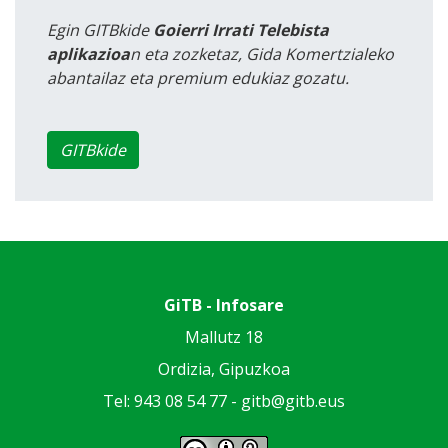
Egin GITBkide
Goierri Irrati Telebista
aplikazioa
n eta zozketaz, Gida Komertzialeko
abantailaz eta premium edukiaz gozatu.
GITBkide
GiTB - Infosare
Mallutz 18
Ordizia, Gipuzkoa
Tel: 943 08 54 77 -
gitb@gitb.eus