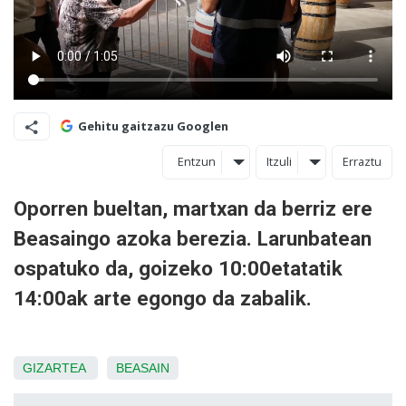
Gehitu gaitzazu Googlen
Entzun
Itzuli
Erraztu
Oporren bueltan, martxan da berriz ere
Beasaingo azoka berezia. Larunbatean
ospatuko da, goizeko 10:00etatatik
14:00ak arte egongo da zabalik.
GIZARTEA
BEASAIN