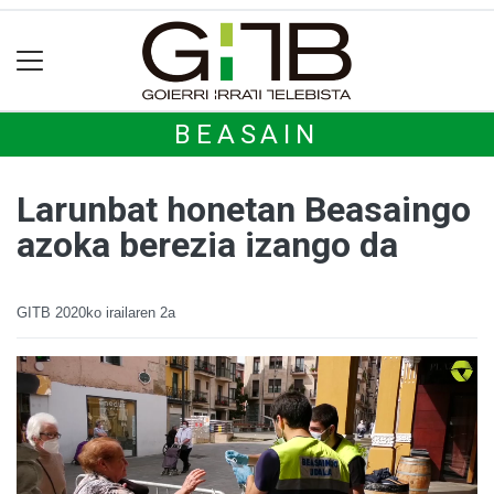
BEASAIN
Larunbat honetan Beasaingo
azoka berezia izango da
GITB
2020ko irailaren 2a