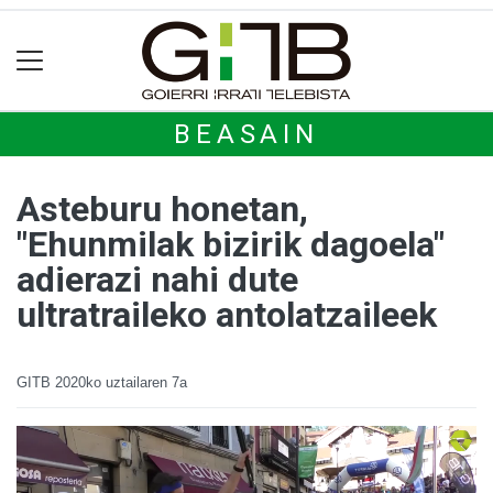
BEASAIN
Asteburu honetan,
"Ehunmilak bizirik dagoela"
adierazi nahi dute
ultratraileko antolatzaileek
GITB
2020ko uztailaren 7a