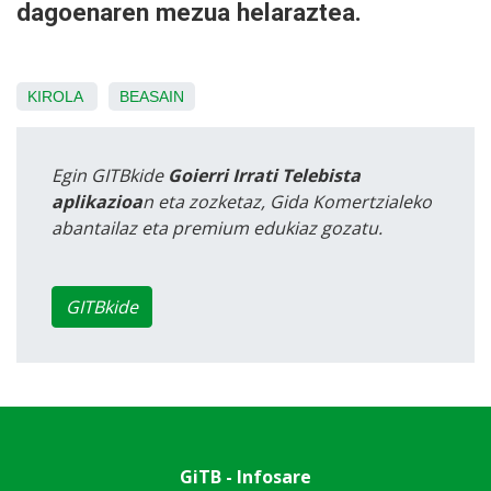
dagoenaren mezua helaraztea.
KIROLA
BEASAIN
Egin GITBkide
Goierri Irrati Telebista
aplikazioa
n eta zozketaz, Gida Komertzialeko
abantailaz eta premium edukiaz gozatu.
GITBkide
GiTB - Infosare