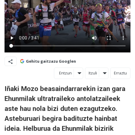
Gehitu gaitzazu Googlen
Entzun
Itzuli
Erraztu
Iñaki Mozo beasaindarrarekin izan gara
Ehunmilak ultratraileko antolatzaileek
aste hau nola bizi duten ezagutzeko.
Asteburuari begira badituzte hainbat
ideia. Helburua da Ehunmilak bizirik