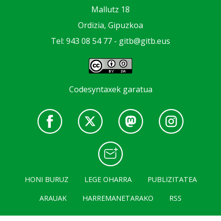
Mallutz 18
Ordizia, Gipuzkoa
Tel: 943 08 54 77 -
gitb@gitb.eus
Codesyntaxek garatua
HONI BURUZ
LEGE OHARRA
PUBLIZITATEA
ARAUAK
HARREMANETARAKO
RSS