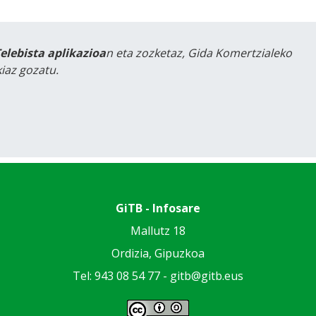
Telebista aplikazioa
n eta zozketaz, Gida Komertzialeko
iaz gozatu.
GiTB - Infosare
Mallutz 18
Ordizia, Gipuzkoa
Tel: 943 08 54 77 -
gitb@gitb.eus