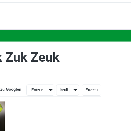
k Zuk Zeuk
azu Googlen
Entzun
Itzuli
Erraztu