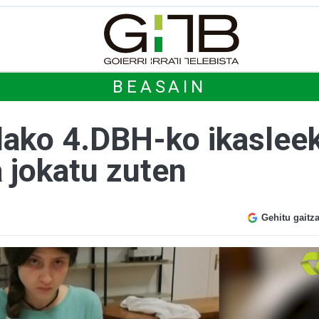
BEASAIN
lako 4.DBH-ko ikaslee
a jokatu zuten
Gehitu gaitz