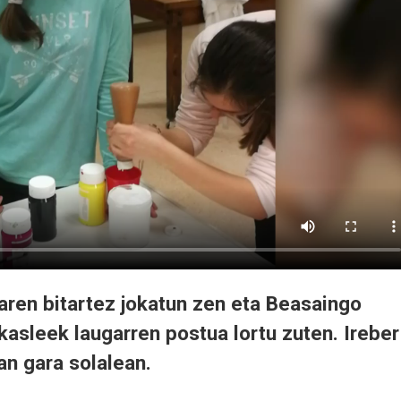
laren bitartez jokatun zen eta Beasaingo
asleek laugarren postua lortu zuten. Ireber
an gara solalean.