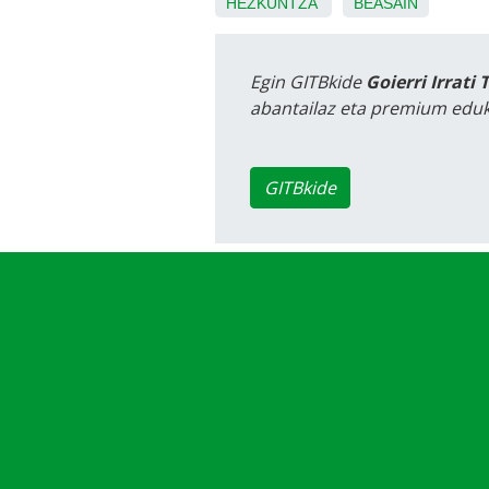
HEZKUNTZA
BEASAIN
Egin GITBkide
Goierri Irrati 
abantailaz eta premium eduk
GITBkide