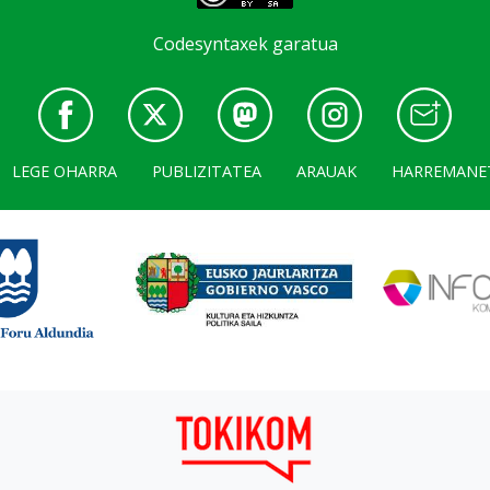
Codesyntaxek garatua
LEGE OHARRA
PUBLIZITATEA
ARAUAK
HARREMANE