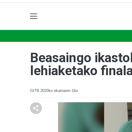
Beasaingo ikasto
lehiaketako final
GITB
2020ko ekainaren 16a