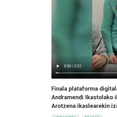
Finala plataforma digita
Andramendi Ikastolako ik
Arotzena ikaslearekin iz