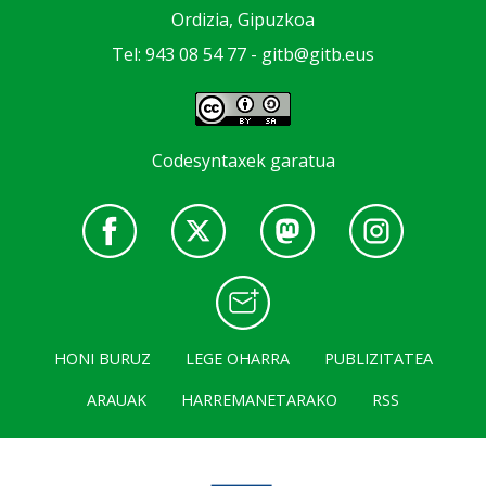
Ordizia, Gipuzkoa
Tel: 943 08 54 77 -
gitb@gitb.eus
Codesyntaxek garatua
HONI BURUZ
LEGE OHARRA
PUBLIZITATEA
ARAUAK
HARREMANETARAKO
RSS