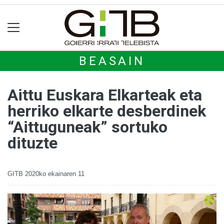
BEASAIN
Aittu Euskara Elkarteak eta
herriko elkarte desberdinek
“Aittuguneak” sortuko
dituzte
GITB
2020ko ekainaren 11