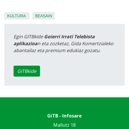
KULTURA
BEASAIN
Egin GITBkide
Goierri Irrati Telebista
aplikazioa
n eta zozketaz, Gida Komertzialeko
abantailaz eta premium edukiaz gozatu.
GITBkide
GiTB - Infosare
Mallutz 18