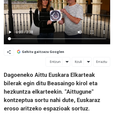
Gehitu gaitzazu Googlen
Entzun
Itzuli
Erraztu
Dagoeneko Aittu Euskara Elkarteak
bilerak egin ditu Beasaingo kirol eta
hezkuntza elkarteekin. "Aittugune"
kontzeptua sortu nahi dute, Euskaraz
eroso aritzeko espazioak sortuz.