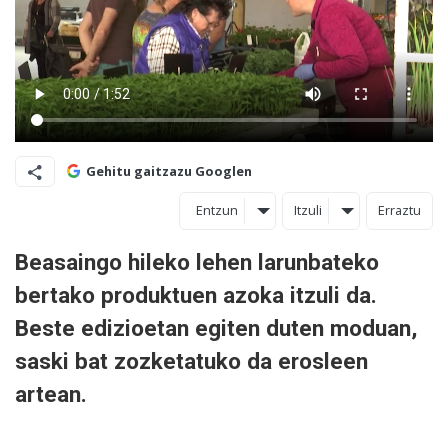
Gehitu gaitzazu Googlen
Entzun
Itzuli
Erraztu
Beasaingo hileko lehen larunbateko
bertako produktuen azoka itzuli da.
Beste edizioetan egiten duten moduan,
saski bat zozketatuko da erosleen
artean.