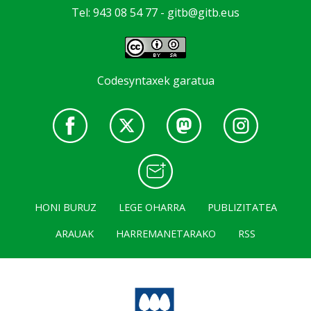
Tel: 943 08 54 77 -
gitb@gitb.eus
Codesyntaxek garatua
HONI BURUZ
LEGE OHARRA
PUBLIZITATEA
ARAUAK
HARREMANETARAKO
RSS