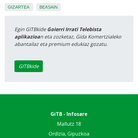
GIZARTEA
BEASAIN
Egin GITBkide
Goierri Irrati Telebista
aplikazioa
n eta zozketaz, Gida Komertzialeko
abantailaz eta premium edukiaz gozatu.
GITBkide
GiTB - Infosare
Mallutz 18
Ordizia, Gipuzkoa