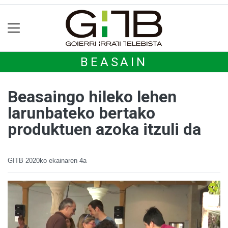
BEASAIN
Beasaingo hileko lehen
larunbateko bertako
produktuen azoka itzuli da
GITB
2020ko ekainaren 4a