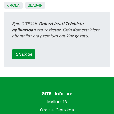
KIROLA
BEASAIN
Egin GITBkide
Goierri Irrati Telebista
aplikazioa
n eta zozketaz, Gida Komertzialeko
abantailaz eta premium edukiaz gozatu.
GITBkide
GiTB - Infosare
Mallutz 18
Ordizia, Gipuzkoa