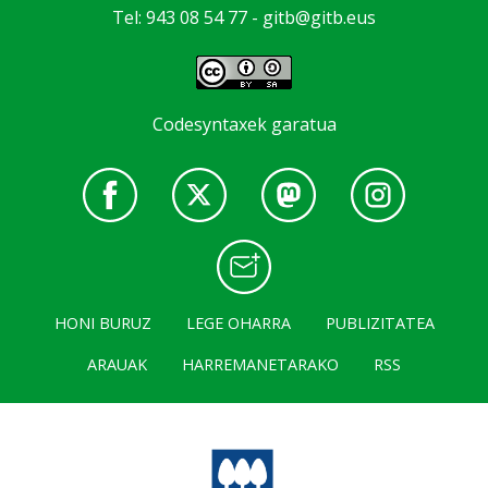
Tel: 943 08 54 77 -
gitb@gitb.eus
Codesyntaxek garatua
HONI BURUZ
LEGE OHARRA
PUBLIZITATEA
ARAUAK
HARREMANETARAKO
RSS