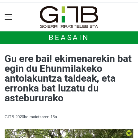
BEASAIN
Gu ere bai! ekimenarekin bat
egin du Ehunmilakeko
antolakuntza taldeak, eta
erronka bat luzatu du
astebururako
GITB
2020ko maiatzaren 15a