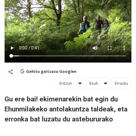
Gehitu gaitzazu Googlen
Entzun
Itzuli
Erraztu
Gu ere bai! ekimenarekin bat egin du
Ehunmilakeko antolakuntza taldeak, eta
erronka bat luzatu du astebururako