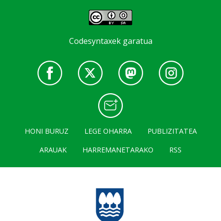
Codesyntaxek garatua
HONI BURUZ
LEGE OHARRA
PUBLIZITATEA
ARAUAK
HARREMANETARAKO
RSS