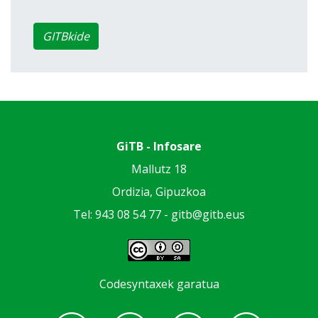
GITBkide
GiTB - Infosare
Mallutz 18
Ordizia, Gipuzkoa
Tel: 943 08 54 77 -
gitb@gitb.eus
Codesyntaxek garatua