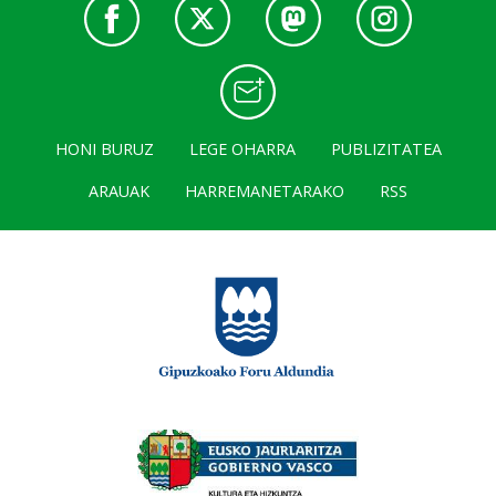
HONI BURUZ
LEGE OHARRA
PUBLIZITATEA
ARAUAK
HARREMANETARAKO
RSS