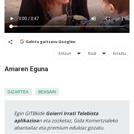
Gehitu gaitzazu Googlen
Entzun
Itzuli
Erraztu
Amaren Eguna
GIZARTEA
BEASAIN
Egin GITBkide
Goierri Irrati Telebista
aplikazioa
n eta zozketaz, Gida Komertzialeko
abantailaz eta premium edukiaz gozatu.