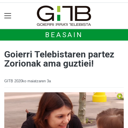
BEASAIN
Goierri Telebistaren partez
Zorionak ama guztiei!
GITB
2020ko maiatzaren 3a