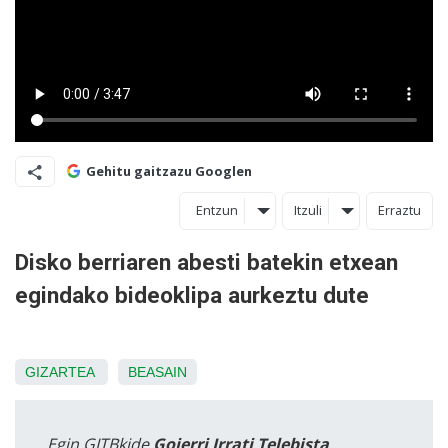
Gehitu gaitzazu Googlen
Entzun
Itzuli
Erraztu
Disko berriaren abesti batekin etxean
egindako bideoklipa aurkeztu dute
GIZARTEA
BEASAIN
Egin GITBkide
Goierri Irrati Telebista