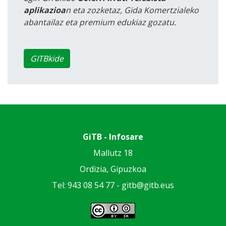
aplikazioa
n eta zozketaz, Gida Komertzialeko
abantailaz eta premium edukiaz gozatu.
GITBkide
GiTB - Infosare
Mallutz 18
Ordizia, Gipuzkoa
Tel: 943 08 54 77 -
gitb@gitb.eus