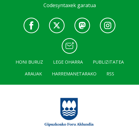
Codesyntaxek garatua
HONI BURUZ
LEGE OHARRA
PUBLIZITATEA
ARAUAK
HARREMANETARAKO
RSS