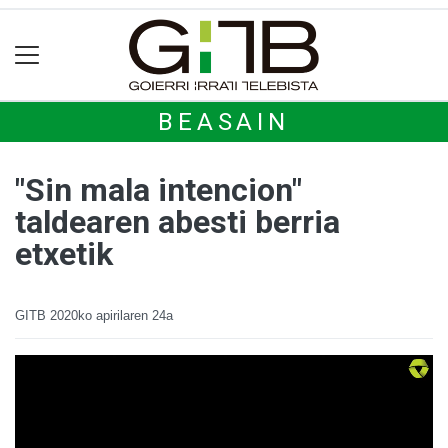
BEASAIN
"Sin mala intencion"
taldearen abesti berria
etxetik
GITB
2020ko apirilaren 24a