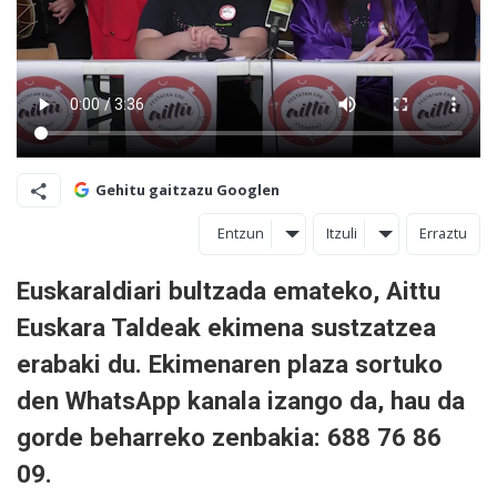
Gehitu gaitzazu Googlen
Entzun
Itzuli
Erraztu
Euskaraldiari bultzada emateko, Aittu
Euskara Taldeak ekimena sustzatzea
erabaki du. Ekimenaren plaza sortuko
den WhatsApp kanala izango da, hau da
gorde beharreko zenbakia: 688 76 86
09.