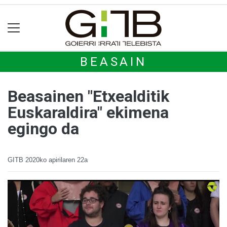
BEASAIN
Beasainen "Etxealditik
Euskaraldira" ekimena
egingo da
GITB
2020ko apirilaren 22a