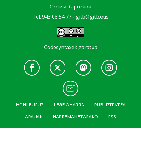
Ordizia, Gipuzkoa
Tel: 943 08 54 77 -
gitb@gitb.eus
Codesyntaxek garatua
HONI BURUZ
LEGE OHARRA
PUBLIZITATEA
ARAUAK
HARREMANETARAKO
RSS