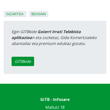
GIZARTEA
BEASAIN
Egin GITBkide
Goierri Irrati Telebista
aplikazioa
n eta zozketaz, Gida Komertzialeko
abantailaz eta premium edukiaz gozatu.
GITBkide
GiTB - Infosare
Mallutz 18