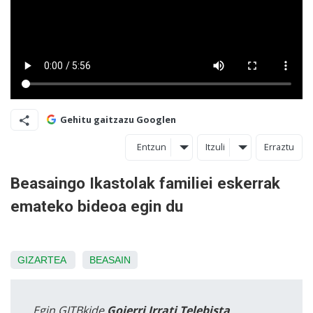
Gehitu gaitzazu Googlen
Entzun
Itzuli
Erraztu
Beasaingo Ikastolak familiei eskerrak
emateko bideoa egin du
GIZARTEA
BEASAIN
Egin GITBkide
Goierri Irrati Telebista