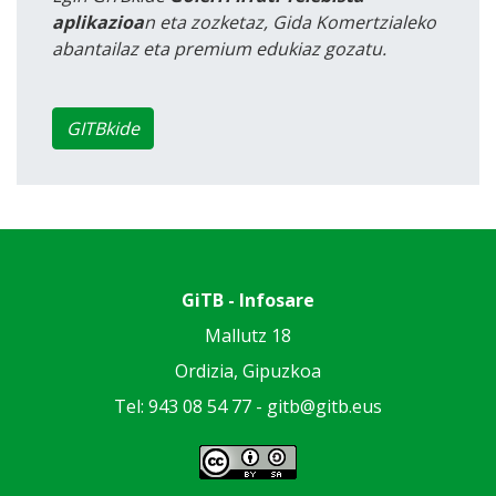
aplikazioa
n eta zozketaz, Gida Komertzialeko
abantailaz eta premium edukiaz gozatu.
GITBkide
GiTB - Infosare
Mallutz 18
Ordizia, Gipuzkoa
Tel: 943 08 54 77 -
gitb@gitb.eus