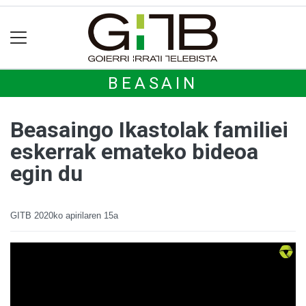
BEASAIN
Beasaingo Ikastolak familiei
eskerrak emateko bideoa
egin du
GITB
2020ko apirilaren 15a