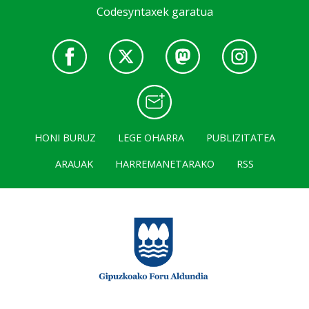
Codesyntaxek garatua
HONI BURUZ
LEGE OHARRA
PUBLIZITATEA
ARAUAK
HARREMANETARAKO
RSS