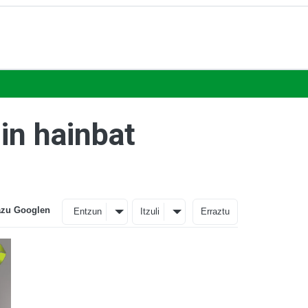
in hainbat
azu Googlen
Entzun
Itzuli
Erraztu