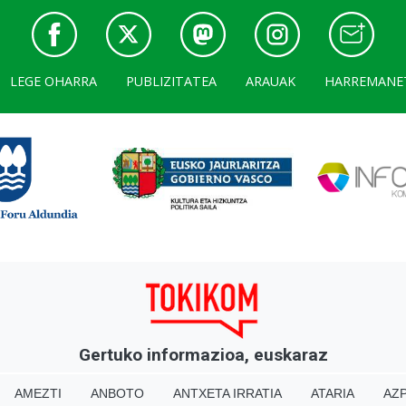
LEGE OHARRA
PUBLIZITATEA
ARAUAK
HARREMANE
Gertuko informazioa, euskaraz
AMEZTI
ANBOTO
ANTXETA IRRATIA
ATARIA
AZP