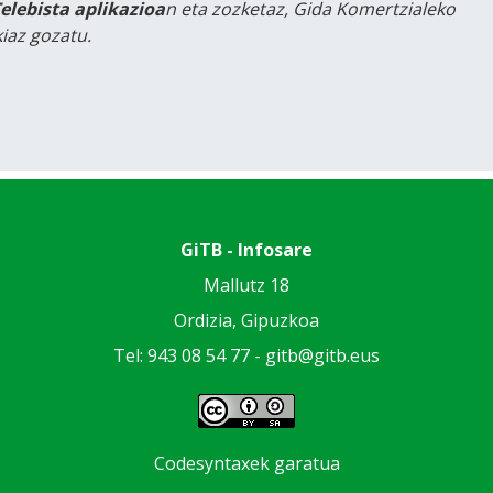
Telebista aplikazioa
n eta zozketaz, Gida Komertzialeko
iaz gozatu.
GiTB - Infosare
Mallutz 18
Ordizia, Gipuzkoa
Tel: 943 08 54 77 -
gitb@gitb.eus
Codesyntaxek garatua