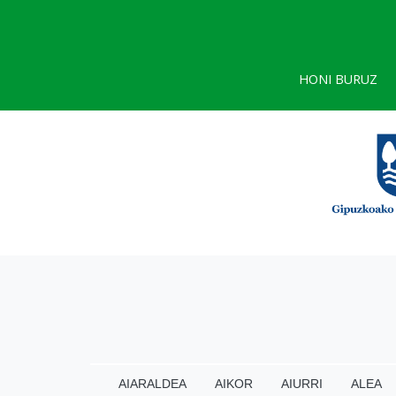
HONI BURUZ
AIARALDEA
AIKOR
AIURRI
ALEA