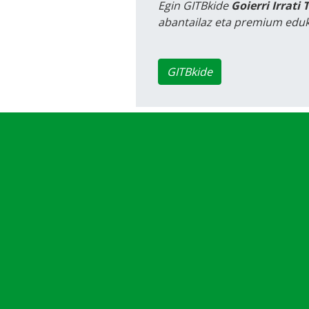
Egin GITBkide
Goierri Irrati 
abantailaz eta premium eduk
GITBkide