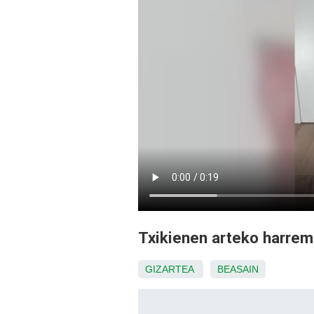
Txikienen arteko harrem
GIZARTEA
BEASAIN