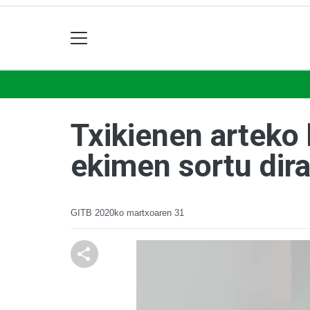
Txikienen arteko
ekimen sortu dir
GITB
2020ko martxoaren 31