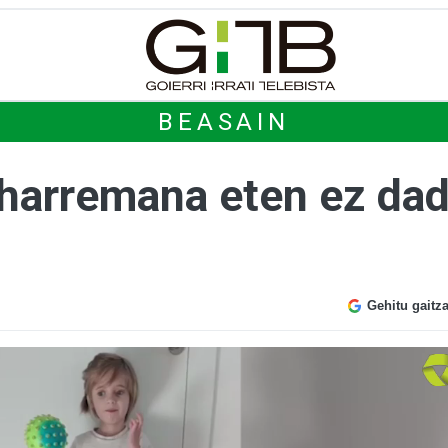
BEASAIN
 harremana eten ez dad
a
Gehitu gaitz