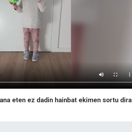
ana eten ez dadin hainbat ekimen sortu dira