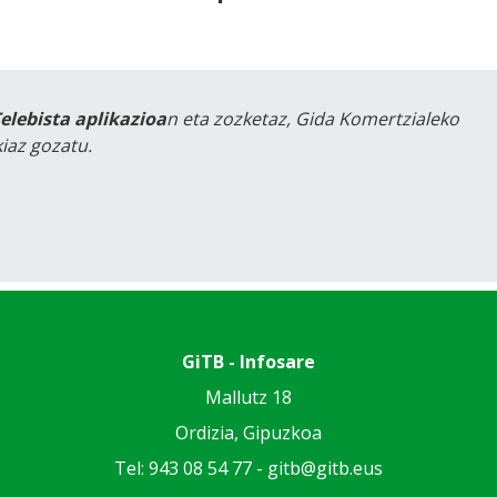
Telebista aplikazioa
n eta zozketaz, Gida Komertzialeko
iaz gozatu.
GiTB - Infosare
Mallutz 18
Ordizia, Gipuzkoa
Tel: 943 08 54 77 -
gitb@gitb.eus