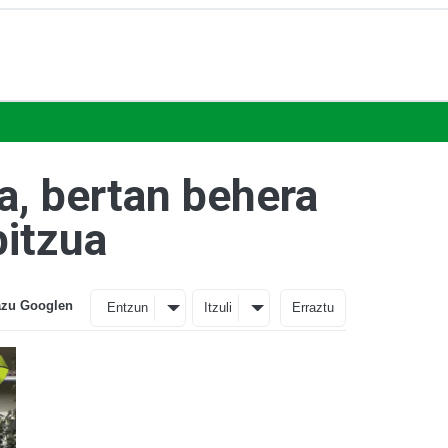
a, bertan behera
bitzua
azu Googlen
Entzun
Itzuli
Erraztu