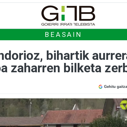
BEASAIN
orioz, bihartik aurrer
a zaharren bilketa zer
Gehitu gaitz