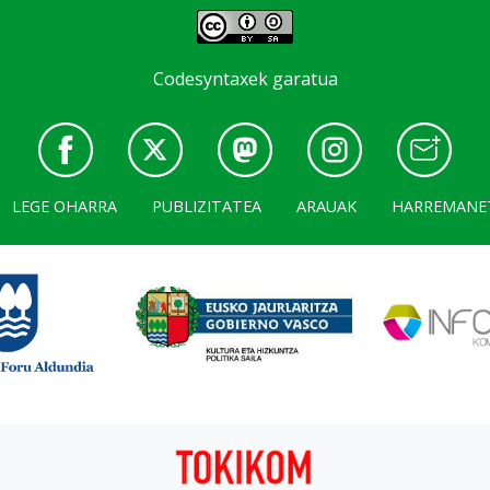
Codesyntaxek garatua
LEGE OHARRA
PUBLIZITATEA
ARAUAK
HARREMANE