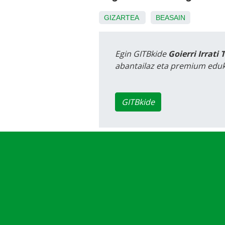
GIZARTEA
BEASAIN
Egin GITBkide
Goierri Irrati 
abantailaz eta premium eduk
GITBkide