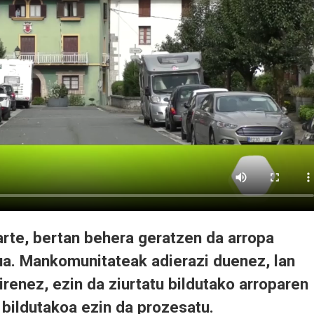
arte, bertan behera geratzen da arropa
zua. Mankomunitateak adierazi duenez, lan
renez, ezin da ziurtatu bildutako arroparen
 bildutakoa ezin da prozesatu.