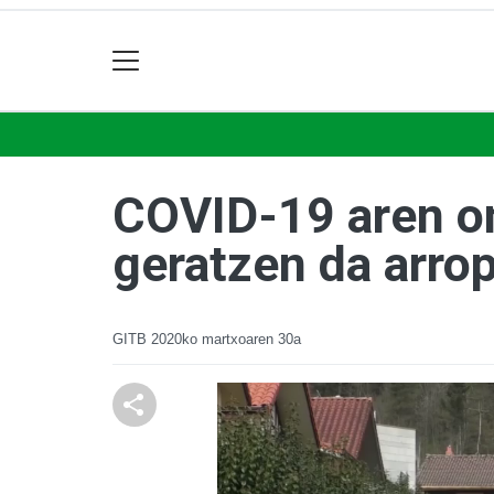
COVID-19 aren ond
geratzen da arrop
GITB
2020ko martxoaren 30a