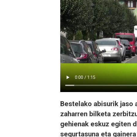
Bestelako abisurik jaso 
zaharren bilketa zerbit
gehienak eskuz egiten di
segurtasuna eta gainera