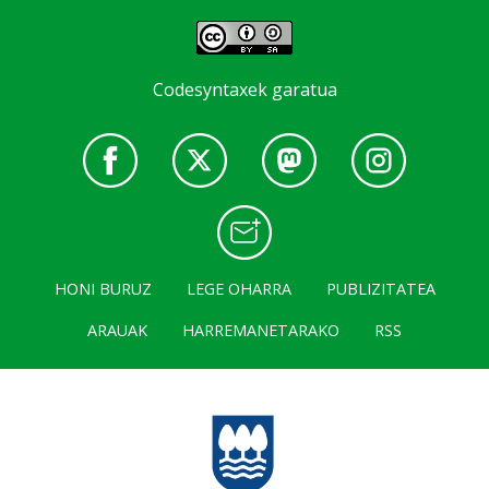
Codesyntaxek garatua
HONI BURUZ
LEGE OHARRA
PUBLIZITATEA
ARAUAK
HARREMANETARAKO
RSS