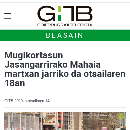
BEASAIN
Mugikortasun
Jasangarrirako Mahaia
martxan jarriko da otsailaren
18an
GITB
2020ko otsailaren 14a