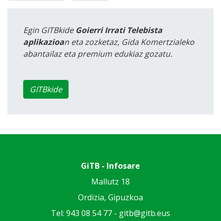
Egin GITBkide
Goierri Irrati Telebista
aplikazioa
n eta zozketaz, Gida Komertzialeko
abantailaz eta premium edukiaz gozatu.
GITBkide
GiTB - Infosare
Mallutz 18
Ordizia, Gipuzkoa
Tel: 943 08 54 77 -
gitb@gitb.eus