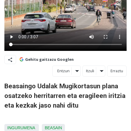
Gehitu gaitzazu Googlen
Entzun
Itzuli
Erraztu
Beasaingo Udalak Mugikortasun plana
osatzeko herritarren eta eragileen iritzia
eta kezkak jaso nahi ditu
INGURUMENA
BEASAIN