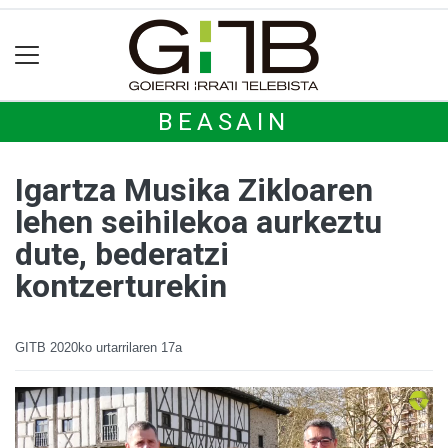
BEASAIN
Igartza Musika Zikloaren
lehen seihilekoa aurkeztu
dute, bederatzi
kontzerturekin
GITB
2020ko urtarrilaren 17a