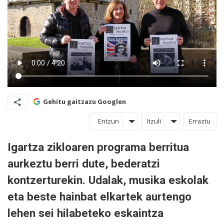
Gehitu gaitzazu Googlen
Entzun
Itzuli
Erraztu
Igartza zikloaren programa berritua
aurkeztu berri dute, bederatzi
kontzerturekin. Udalak, musika eskolak
eta beste hainbat elkartek aurtengo
lehen sei hilabeteko eskaintza