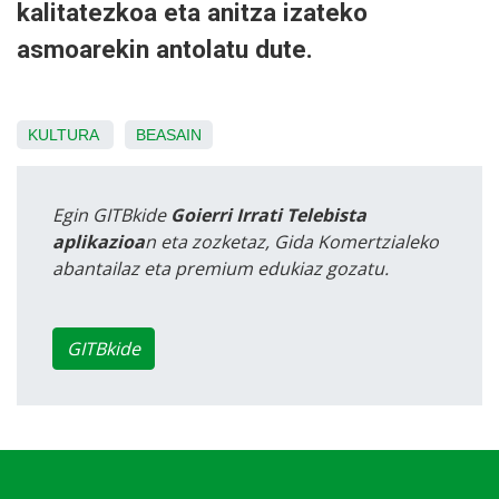
kalitatezkoa eta anitza izateko
asmoarekin antolatu dute.
KULTURA
BEASAIN
Egin GITBkide
Goierri Irrati Telebista
aplikazioa
n eta zozketaz, Gida Komertzialeko
abantailaz eta premium edukiaz gozatu.
GITBkide