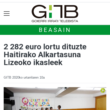
BEASAIN
2 282 euro lortu dituzte
Haitirako Alkartasuna
Lizeoko ikasleek
GITB
2020ko urtarrilaren 10a