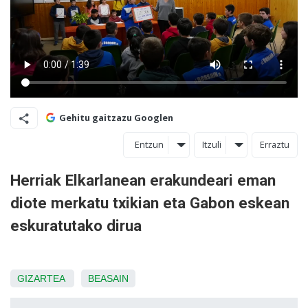
Gehitu gaitzazu Googlen
Entzun
Itzuli
Erraztu
Herriak Elkarlanean erakundeari eman
diote merkatu txikian eta Gabon eskean
eskuratutako dirua
GIZARTEA
BEASAIN