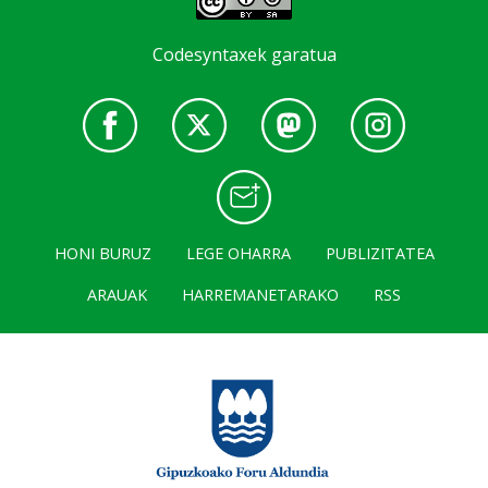
Codesyntaxek garatua
HONI BURUZ
LEGE OHARRA
PUBLIZITATEA
ARAUAK
HARREMANETARAKO
RSS