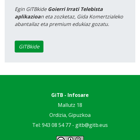
Egin GITBkide
Goierri Irrati Telebista
aplikazioa
n eta zozketaz, Gida Komertzialeko
abantailaz eta premium edukiaz gozatu.
GITBkide
GiTB - Infosare
Mallutz 18
Ordizia, Gipuzkoa
Tel: 943 08 54 77 -
gitb@gitb.eus