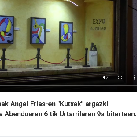
ak Angel Frias-en "Kutxak" argazki
 Abenduaren 6 tik Urtarrilaren 9a bitartean.