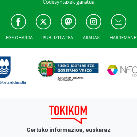
Codesyntaxek garatua
LEGE OHARRA
PUBLIZITATEA
ARAUAK
HARREMANE
Gertuko informazioa, euskaraz