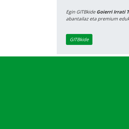
Egin GITBkide
Goierri Irrati 
abantailaz eta premium eduk
GITBkide