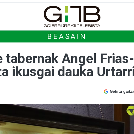
BEASAIN
 tabernak Angel Frias-
a ikusgai dauka Urtarri
Gehitu gaitz