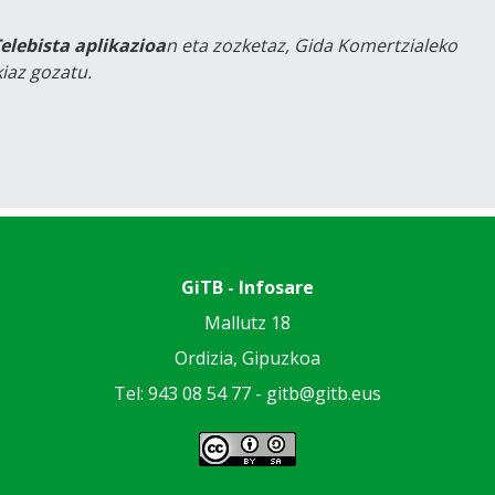
Telebista aplikazioa
n eta zozketaz, Gida Komertzialeko
iaz gozatu.
GiTB - Infosare
Mallutz 18
Ordizia, Gipuzkoa
Tel: 943 08 54 77 -
gitb@gitb.eus