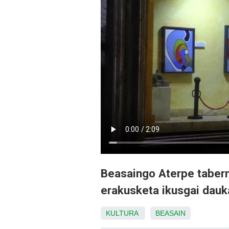
Beasaingo Aterpe tabern
erakusketa ikusgai dauka
KULTURA
BEASAIN