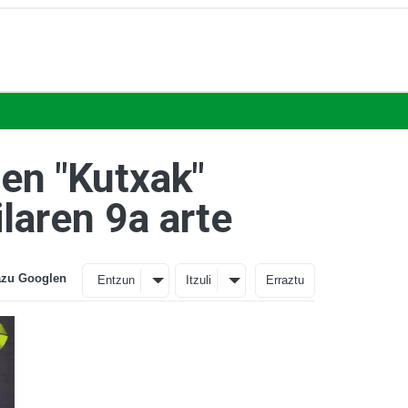
en "Kutxak"
laren 9a arte
azu Googlen
Entzun
Itzuli
Erraztu