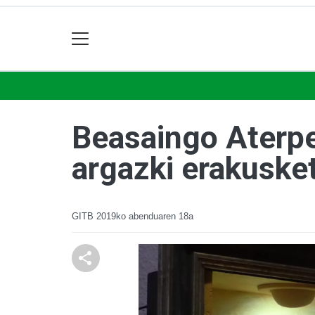
Beasaingo Aterpe
argazki erakusket
GITB
2019ko abenduaren 18a