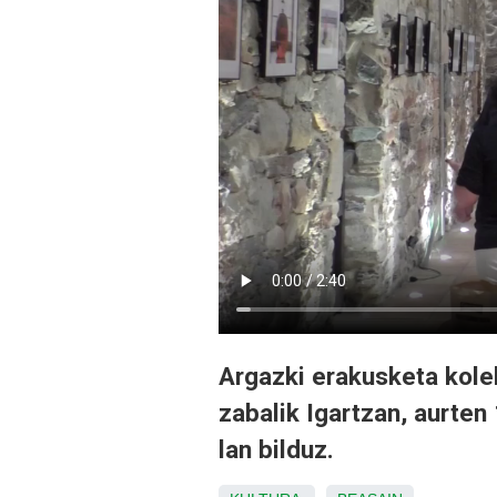
Argazki erakusketa kole
zabalik Igartzan, aurten 
lan bilduz.