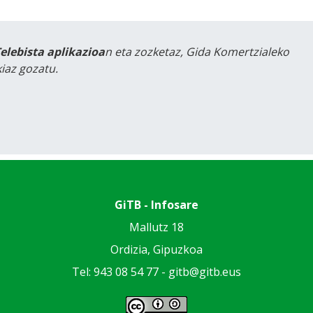
Telebista aplikazioa
n eta zozketaz, Gida Komertzialeko
iaz gozatu.
GiTB - Infosare
Mallutz 18
Ordizia, Gipuzkoa
Tel: 943 08 54 77 -
gitb@gitb.eus