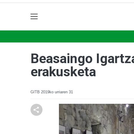
Beasaingo Igartza
erakusketa
GITB
2019ko urriaren 31