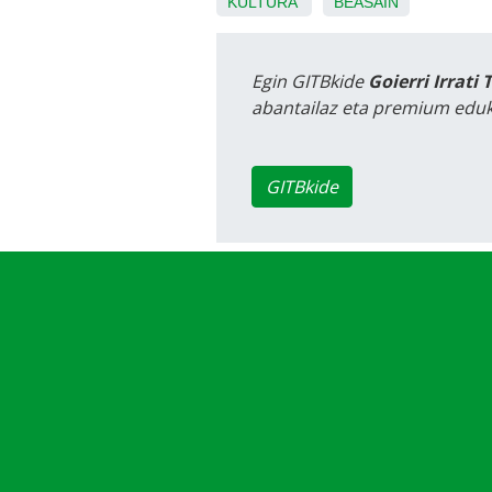
KULTURA
BEASAIN
Egin GITBkide
Goierri Irrati 
abantailaz eta premium eduk
GITBkide