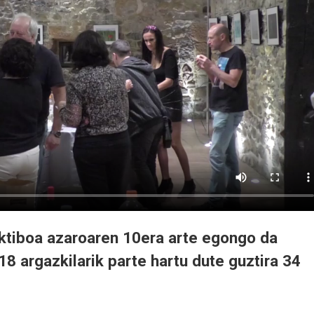
ktiboa azaroaren 10era arte egongo da
18 argazkilarik parte hartu dute guztira 34