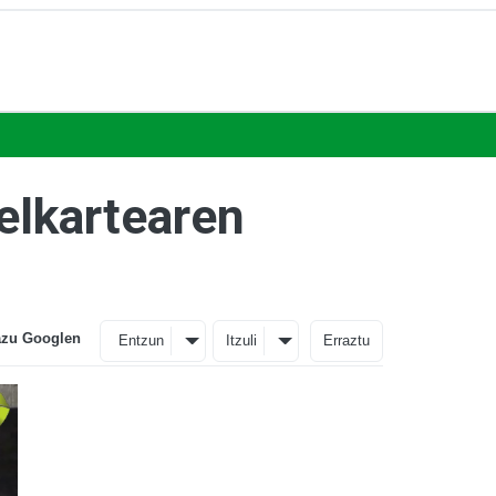
elkartearen
azu Googlen
Entzun
Itzuli
Erraztu