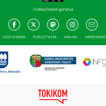
Codesyntaxek garatua
LEGE OHARRA
PUBLIZITATEA
ARAUAK
HARREMANE