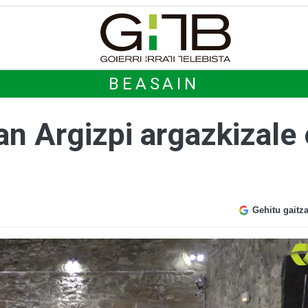
BEASAIN
n Argizpi argazkizale 
Gehitu gaitz