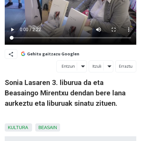
Gehitu gaitzazu Googlen
Entzun
Itzuli
Erraztu
Sonia Lasaren 3. liburua da eta
Beasaingo Mirentxu dendan bere lana
aurkeztu eta liburuak sinatu zituen.
KULTURA
BEASAIN