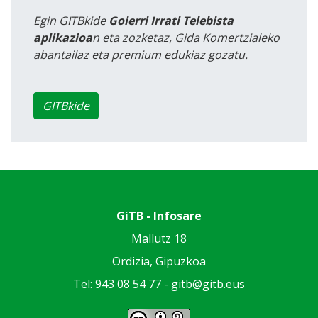
Egin GITBkide
Goierri Irrati Telebista
aplikazioa
n eta zozketaz, Gida Komertzialeko
abantailaz eta premium edukiaz gozatu.
GITBkide
GiTB - Infosare
Mallutz 18
Ordizia, Gipuzkoa
Tel: 943 08 54 77 -
gitb@gitb.eus