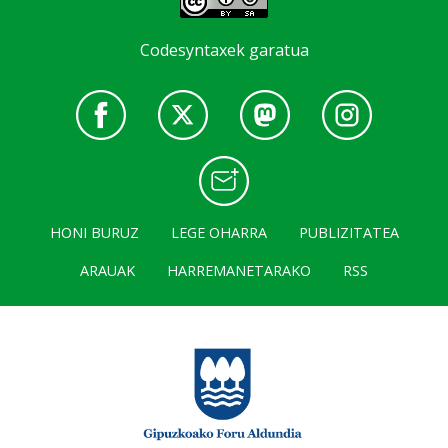
Codesyntaxek garatua
HONI BURUZ
LEGE OHARRA
PUBLIZITATEA
ARAUAK
HARREMANETARAKO
RSS