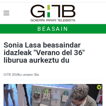
BEASAIN
Sonia Lasa beasaindar
idazleak "Verano del 36"
liburua aurkeztu du
GITB
2019ko urriaren 30a