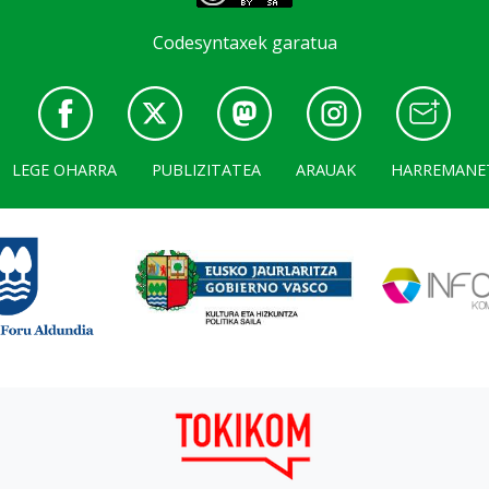
Codesyntaxek garatua
LEGE OHARRA
PUBLIZITATEA
ARAUAK
HARREMANE