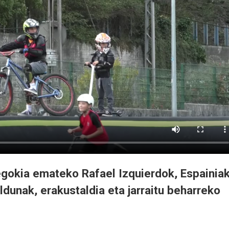
 egokia emateko Rafael Izquierdok, Espainia
dunak, erakustaldia eta jarraitu beharreko