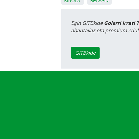
KIROLA
BEASAIN
Egin GITBkide
Goierri Irrati 
abantailaz eta premium eduk
GITBkide