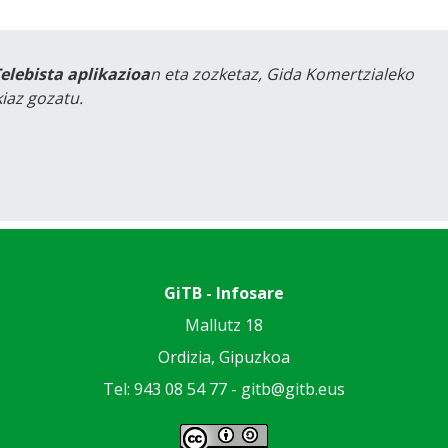
Telebista aplikazioa
n eta zozketaz, Gida Komertzialeko
iaz gozatu.
GiTB - Infosare
Mallutz 18
Ordizia, Gipuzkoa
Tel: 943 08 54 77 -
gitb@gitb.eus