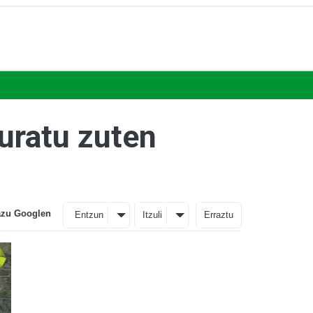
uratu zuten
azu Googlen
Entzun
Itzuli
Erraztu