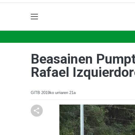
Beasainen Pumptr
Rafael Izquierdor
GITB
2019ko urriaren 21a