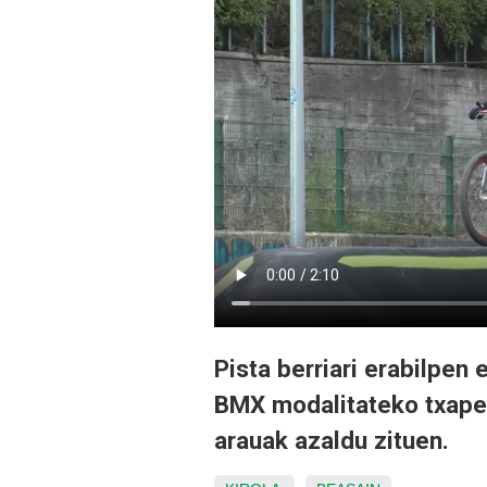
Pista berriari erabilpen
BMX modalitateko txapel
arauak azaldu zituen.