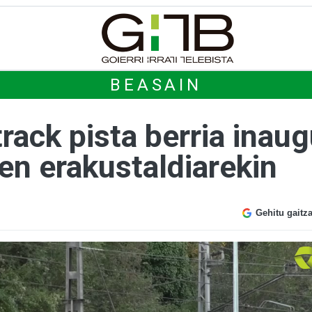
BEASAIN
ack pista berria inaug
en erakustaldiarekin
Gehitu gaitz