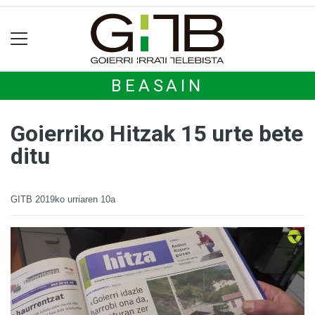
BEASAIN
Goierriko Hitzak 15 urte bete
ditu
GITB
2019ko urriaren 10a