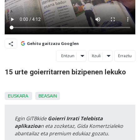
Gehitu gaitzazu Googlen
Entzun
Itzuli
Erraztu
15 urte goierritarren bizipenen lekuko
EUSKARA
BEASAIN
Egin GITBkide
Goierri Irrati Telebista
aplikazioa
n eta zozketaz, Gida Komertzialeko
abantailaz eta premium edukiaz gozatu.