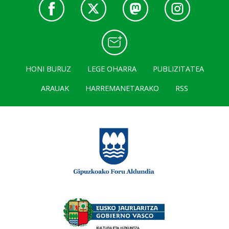
HONI BURUZ
LEGE OHARRA
PUBLIZITATEA
ARAUAK
HARREMANETARAKO
RSS