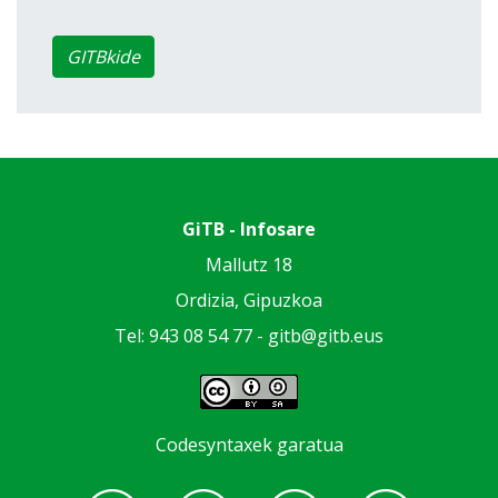
GITBkide
GiTB - Infosare
Mallutz 18
Ordizia, Gipuzkoa
Tel: 943 08 54 77 -
gitb@gitb.eus
Codesyntaxek garatua