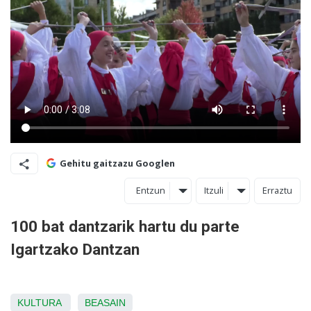
Gehitu gaitzazu Googlen
Entzun
Itzuli
Erraztu
100 bat dantzarik hartu du parte
Igartzako Dantzan
KULTURA
BEASAIN