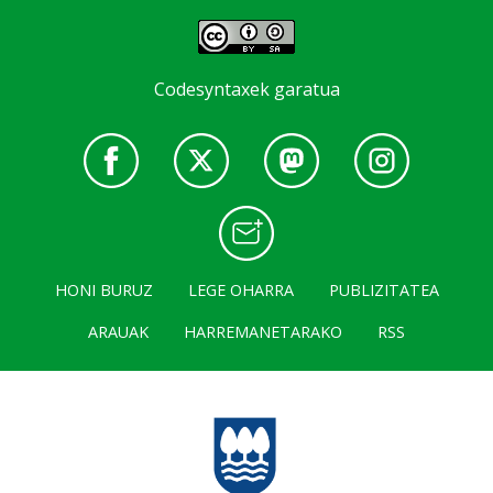
Codesyntaxek garatua
HONI BURUZ
LEGE OHARRA
PUBLIZITATEA
ARAUAK
HARREMANETARAKO
RSS