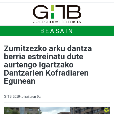
BEASAIN
Zumitzezko arku dantza
berria estreinatu dute
aurtengo Igartzako
Dantzarien Kofradiaren
Egunean
GITB
2019ko irailaren 9a