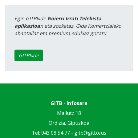
Egin GITBkide
Goierri Irrati Telebista
aplikazioa
n eta zozketaz, Gida Komertzialeko
abantailaz eta premium edukiaz gozatu.
GITBkide
GiTB - Infosare
Mallutz 18
Ordizia, Gipuzkoa
Tel: 943 08 54 77 -
gitb@gitb.eus